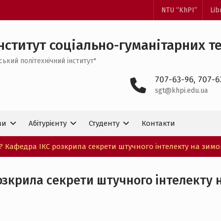
NTU “KhPI”
Lib
нститут соціально-гуманітарних т
ський політехнічний інститут"
707-63-96, 707-6
sgt@khpi.edu.ua
ми
Абітурієнту
Студенту
Контакти
? Кафедра ІКС розкрила секрети штучного інтелекту на зимов
озкрила секрети штучного інтелекту 