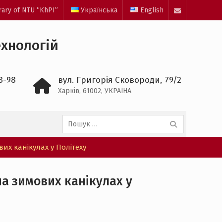
rary of NTU “KhPI”
Українська
English
mail
ехнологій
3-98
вул. Григорія Сковороди, 79/2
Харків, 61002, УКРАЇНА
Пошук:
их канікулах у Політеху
на зимових канікулах у