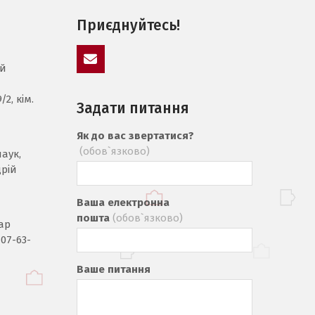
Приєднуйтесь!
ий
mail
2, кім.
Задати питання
Як до вас звертатися?
(обов`язково)
аук,
рій
Ваша електронна
пошта
(обов`язково)
ар
707-63-
Ваше питання