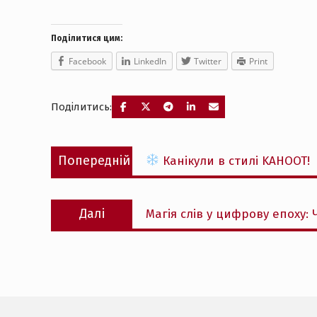
Поділитися цим:
Facebook
LinkedIn
Twitter
Print
Поділитись:
Навігація
Попередній
Попередній
Канікули в стилі KAHOOT!
записів
запис:
Наступний
Далі
Магія слів у цифрову епоху:
запис: