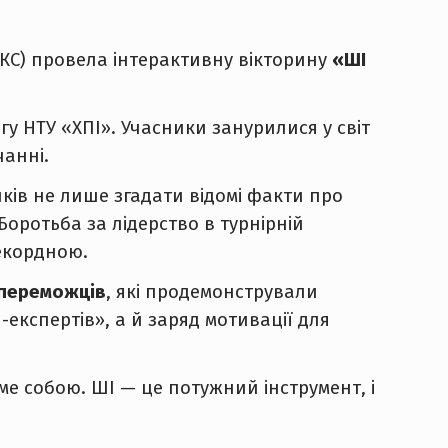
ІКС) провела інтерактивну вікторину
«ШІ
гу НТУ «ХПІ». Учасники занурилися у світ
анні.
ів не лише згадати відомі факти про
оротьба за лідерство в турнірній
рекордною.
 переможців
, які продемонстрували
експертів», а й заряд мотивації для
аме собою. ШІ — це потужний інструмент, і