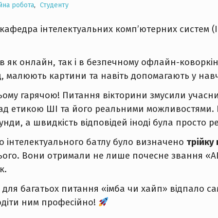
йна робота
,
Студенту
а кафедра інтелектуальних комп’ютерних систем (
в як онлайн, так і в безпечному офлайн-коворкін
, малюють картини та навіть допомагають у навч
му гарячою! Питання вікторини змусили учасник
над етикою ШІ та його реальними можливостями. Б
унди, а швидкість відповідей іноді була просто 
о інтелектуального батлу було визначено
трійку
ого. Вони отримали не лише почесне звання «AI-
к.
і для багатьох питання «імба чи хайп» відпало с
одіти ним професійно!