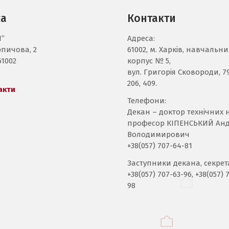
са
Контакти
І”
Адреса:
рпичова, 2
61002, м. Харків, навчальн
61002
корпус № 5,
вул. Григорія Сковороди, 79/
206, 409.
акти
Телефони:
Декан – доктор технічних н
професор КІПЕНСЬКИЙ Анд
Володимирович
+38(057) 707-64-81
Заступники декана, секрет
+38(057) 707-63-96, +38(057) 
98