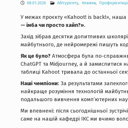
08.01.2026
Абітурієнту
,
Новини
,
Профорієнтаці
У межах проєкту «Kahoot! is back!», наш
— імба чи просто хайп?»
.
Захід зібрав десятки допитливих школярі
майбутнього, де нейромережі пишуть код
Як це було?
Атмосфера була по-справжньо
ChatGPT та Midjourney, а й замислитися 
таблиці Kahoot тривала до останньої сек
Наші чемпіони:
За результатами запеклог
найкраще розуміння технологій майбутнь
подальшого вивчення комп’ютерних нау
Ми впевнені: після сьогоднішньої зустріч
саме на нашій кафедрі ІКС ми вчимо вол