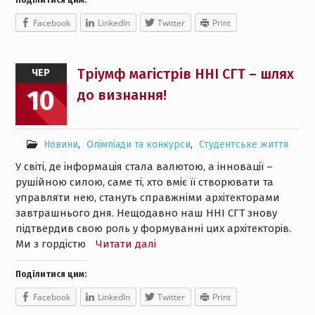
Facebook
LinkedIn
Twitter
Print
Тріумф магістрів ННІ СГТ – шлях
ЧЕР
10
до визнання!
Новини
,
Олімпіади та конкурси
,
Студентське життя
У світі, де інформація стала валютою, а інновації –
рушійною силою, саме ті, хто вміє її створювати та
управляти нею, стануть справжніми архітекторами
завтрашнього дня. Нещодавно наш ННІ СГТ знову
підтвердив свою роль у формуванні цих архітекторів.
Ми з гордістю
Читати далі
Поділитися цим:
Facebook
LinkedIn
Twitter
Print