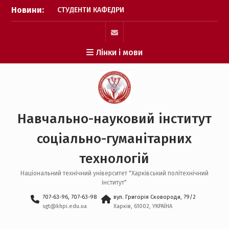
СОЦІОЛОГІЇ І ПУБЛІЧНОГО
Перейти
Новини:
УПРАВЛІННЯ ПРИЙНЯЛИ
до
АКТИВНУ УЧАСТЬ У
вмісту
ПРИСВЯЧЕНИХ 30-ТІЙ
mail
РІЧНИЦІ З ДНЯ УХВАЛЕННЯ
Лінки і мови
КОНСТИТУЦІЇ УКРАЇНИ
ЗАХОДАХ
Викладач кафедри
фізичного виховання
здобуває три золоті
медалі на Чемпіонаті
Навчально-науковий інститут
Світу з гирьового спорту!
НАУКОВИЙ УСПІХ КАФЕДРИ
соціально-гуманітарних
ППУСС НА
ВСЕУКРАЇНСЬКОМУ РІВНІ
технологій
Національний технічний університет "Харківський політехнічний
інститут"
707-63-96, 707-63-98
вул. Григорія Сковороди, 79/2
sgt@khpi.edu.ua
Харків, 61002, УКРАЇНА