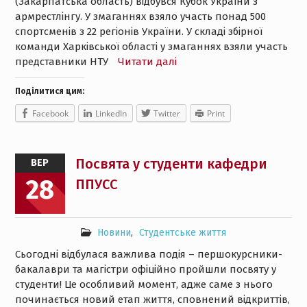
(Закарпатська область) відбувся Кубок України з
армрестлінгу. У змаганнях взяло участь понад 500
спортсменів з 22 регіонів України. У складі збірної
команди Харківської області у змаганнях взяли участь
представники НТУ
Читати далі
Поділитися цим:
Facebook
LinkedIn
Twitter
Print
Посвята у студенти кафедри
ВЕР
28
ППУСС
Новини
,
Студентське життя
Сьогодні відбулася важлива подія – першокурсники-
бакалаври та магістри офіційно пройшли посвяту у
студенти! Це особливий момент, адже саме з нього
починається новий етап життя, сповнений відкриттів,