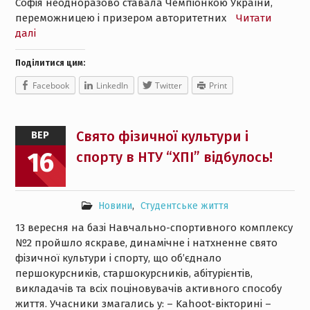
Софія неодноразово ставала Чемпіонкою України,
переможницею і призером авторитетних
Читати
далі
Поділитися цим:
Facebook
LinkedIn
Twitter
Print
Свято фізичної культури і
ВЕР
16
спорту в НТУ “ХПІ” відбулось!
Новини
,
Студентське життя
13 вересня на базі Навчально-спортивного комплексу
№2 пройшло яскраве, динамічне і натхненне свято
фізичної культури і спорту, що об’єднало
першокурсників, старшокурсників, абітурієнтів,
викладачів та всіх поціновувачів активного способу
життя. Учасники змагались у: – Kahoot-вікторині –