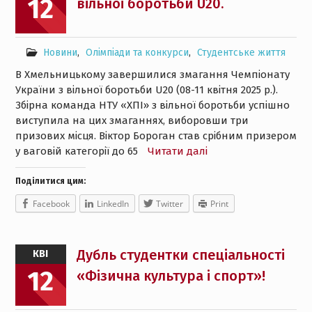
12
вільної боротьби U20.
Новини
,
Олімпіади та конкурси
,
Студентське життя
В Хмельницькому завершилися змагання Чемпіонату
України з вільної боротьби U20 (08-11 квітня 2025 р.).
Збірна команда НТУ «ХПІ» з вільної боротьби успішно
виступила на цих змаганнях, виборовши три
призових місця. Віктор Бороган став срібним призером
у ваговій категорії до 65
Читати далі
Поділитися цим:
Facebook
LinkedIn
Twitter
Print
Дубль студентки спеціальності
КВІ
12
«Фізична культура і спорт»!