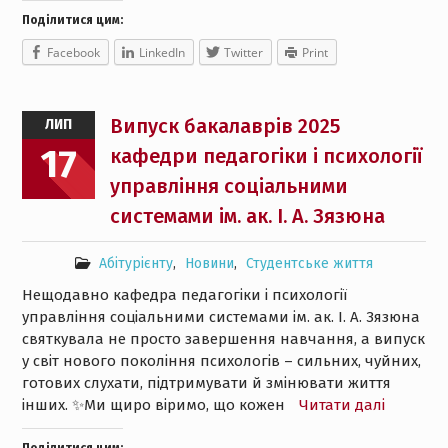
Поділитися цим:
Facebook
LinkedIn
Twitter
Print
Випуск бакалаврів 2025
ЛИП
17
кафедри педагогіки і психології
управління соціальними
системами ім. ак. І. А. Зязюна
Абітурієнту
,
Новини
,
Студентське життя
Нещодавно кафедра педагогіки і психології
управління соціальними системами ім. ак. І. А. Зязюна
святкувала не просто завершення навчання, а випуск
у світ нового покоління психологів – сильних, чуйних,
готових слухати, підтримувати й змінювати життя
інших. ✨Ми щиро віримо, що кожен
Читати далі
Поділитися цим: