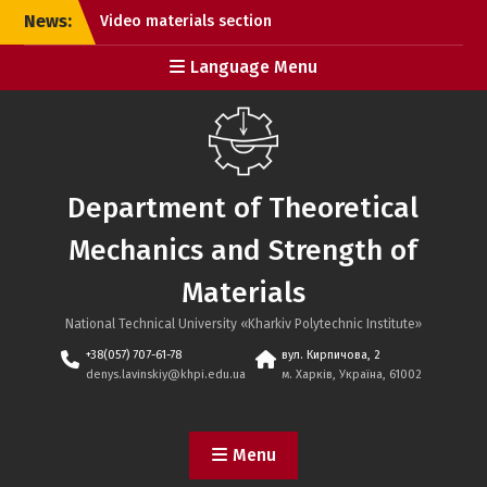
Skip
News:
Video materials section
to
updated
content
Language Menu
Meet the new website
design!
Department of Theoretical
Mechanics and Strength of
Materials
National Technical University «Kharkiv Polytechnic Institute»
+38(057) 707-61-78
вул. Кирпичова, 2
denys.lavinskiy@khpi.edu.ua
м. Харків, Україна, 61002
Menu