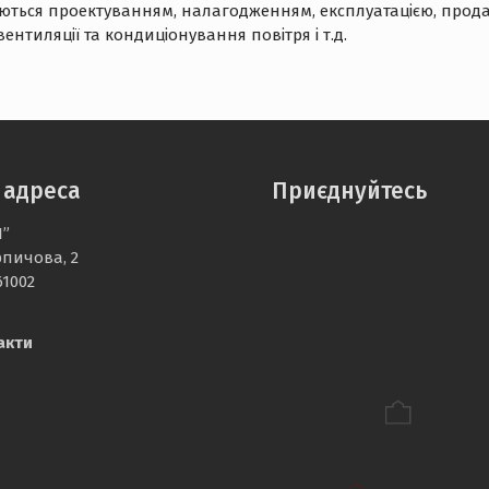
ймаються проектуванням, налагодженням, експлуатацією, прод
ентиляції та кондиціонування повітря і т.д.
 адреса
Приєднуйтесь
І”
рпичова, 2
61002
акти