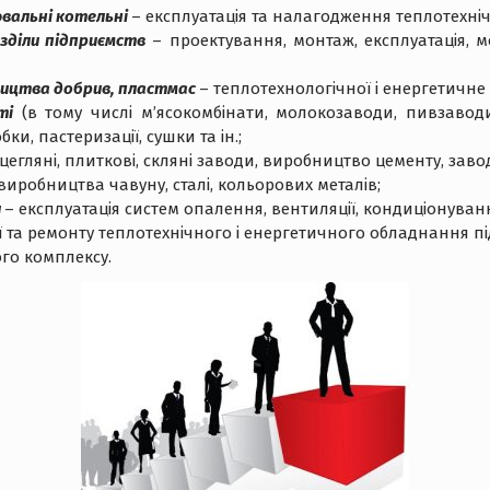
ювальні котельні
– експлуатація та налагодження теплотехні
озділи підприємств
– проектування, монтаж, експлуатація, м
ництва добрив, пластмас
– теплотехнологічної і енергетичн
ті
(в тому числі м’ясокомбінати, молокозаводи, пивзаводи
, пастеризації, сушки та ін.;
 цегляні, плиткові, скляні заводи, виробництво цементу, заво
виробництва чавуну, сталі, кольорових металів;
и
– експлуатація систем опалення, вентиляції, кондиціонуван
ії та ремонту теплотехнічного і енергетичного обладнання п
го комплексу.