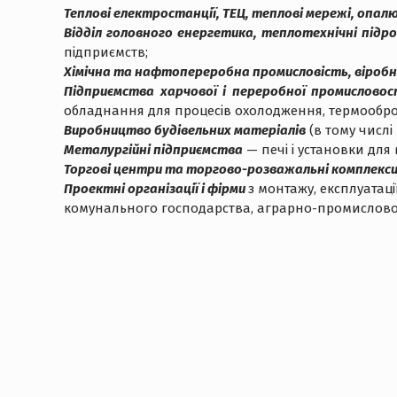
Теплові електростанції, ТЕЦ, теплові мережі, опал
Відділ головного енергетика, теплотехнічні підр
підприємств;
Хімічна та нафтопереробна промисловість, віроб
Підприємства харчової і переробної промисловос
обладнання для процесів охолодження, термообробки
Виробництво будівельних матеріалів
(в тому числі
Металургійні підприємства
— печі і установки для 
Торгові центри та торгово-розважальні комплекс
Проектні організації і фірми
з монтажу, експлуатац
комунального господарства, аграрно-промислово