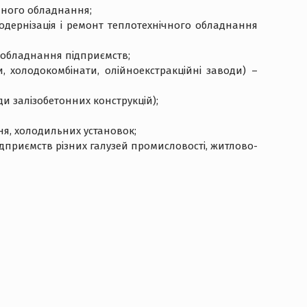
чного обладнання;
одернізація і ремонт теплотехнічного обладнання
е обладнання підприємств;
, холодокомбінати, олійноекстракційні заводи) –
ди залізобетонних конструкцій);
ня, холодильних установок;
ідприємств різних галузей промисловості, житлово-