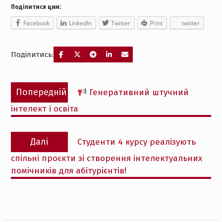
Поділитися цим:
Facebook
LinkedIn
Twitter
Print
twitter
Поділитись:
Навігація
Попередній
Попередній
Генеративний штучний
записів
запис:
інтелект і освіта
Наступний
Далі
Студенти 4 курсу реалізують
запис:
спільні проєкти зі створення інтелектуальних
помічників для абітурієнтів!