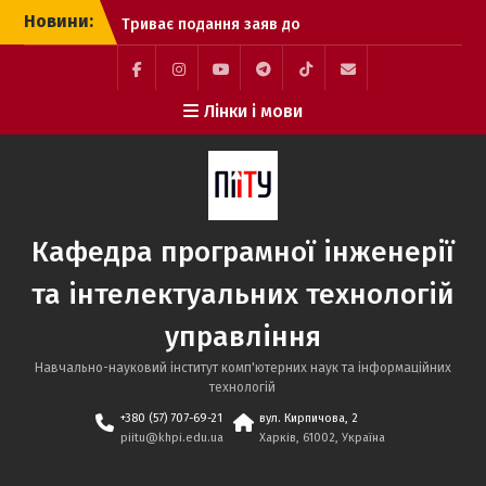
Перейти
Новини:
Триває подання заяв до
до
НТУ «ХПІ»: обирайте
вмісту
міжнародно
акредитовані освітні
Facebook
Instagram
YouTube
Telegram
TikTok
Mail
Лінки і мови
програми кафедри ПІІТУ
Розпочалося подання
заяв до магістратури:
ключові дати вступної
кампанії та спеціально
організована сесія ЄВІ
Кафедра програмної інженерії
Вступникам 2026:
незабаром з’являться
та інтелектуальних технологій
рекомендації до
зарахування
управління
Навчально-науковий інститут комп'ютерних наук та інформаційних
технологій
+380 (57) 707-69-21
вул. Кирпичова, 2
piitu@khpi.edu.ua
Харків, 61002, Україна