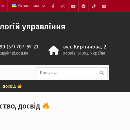
йти
Українська
Facebook
Instagram
YouTube
Telegram
TikTok
Mail
ологій управління
80 (57) 707-69-21
вул. Кирпичова, 2
itu@khpi.edu.ua
Харків, 61002, Україна
Пошук:
, досвід
ство, досвід