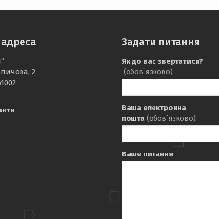
 адреса
Задати питання
І”
Як до вас звертатися?
рпичова, 2
(обов`язково)
61002
Ваша електронна
акти
пошта
(обов`язково)
Ваше питання