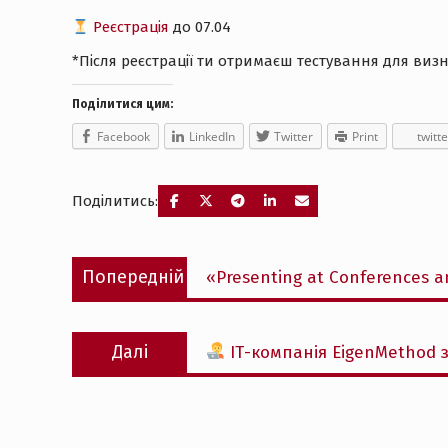
Реєстрація
до 07.04
*Після реєстрації ти отримаєш тестування для ви
Поділитися цим:
Facebook
LinkedIn
Twitter
Print
twitte
Поділитись:
Навігація
Попередній
Попередній
«Presenting at Conferences a
записів
запис:
Наступний
Далі
ІТ-компанія EigenMethod 
запис: