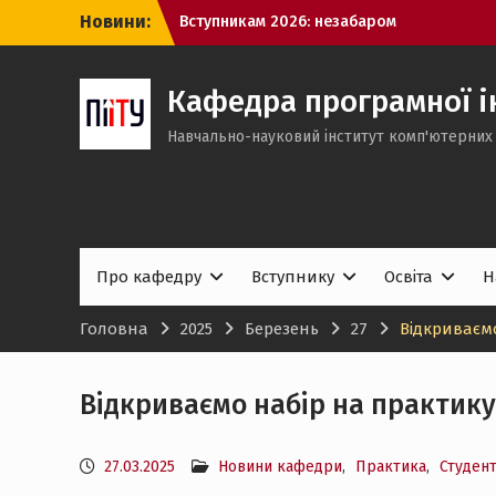
Перейти
Новини:
Вступникам 2026: незабаром
до
з’являться рекомендації до
вмісту
зарахування
Триває подання заяв до НТУ «ХПІ»:
Кафедра програмної ін
обирайте міжнародно акредитовані
Навчально-науковий інститут комп'ютерних 
освітні програми кафедри ПІІТУ
Розпочалося подання заяв до
магістратури: ключові дати вступної
кампанії та спеціально організована
сесія ЄВІ
Про кафедру
Вступнику
Освіта
Н
Головна
2025
Березень
27
Відкриваємо
Відкриваємо набір на практику
27.03.2025
Новини кафедри
,
Практика
,
Студен