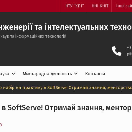
НТУ “ХПІ”
ННІ КНІТ
Інші са
женерії та інтелектуальних техн
наук та інформаційних технологій
+3
pi
аука
Міжнародна діяльність
Контакти
 набір на практику в SoftServe! Отримай знання, менторство
 в SoftServe! Отримай знання, ментор
ту