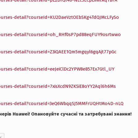
courses-detail?courseId=pL2DrQl40-NEc5ECpLvWtRqTBFA
courses-detail?courseId=KU2DaeVztOEbSKg4TdQJMcLFySo
-courses-detail?courseId=oh_RHf0sP7pd88eqFUY9osrtwwo
courses-detail?courseId=Z3iQAEE1Qm5mgqyl6gqAjt77pGc
ourses-detail?courseId=eeJeiClDc2YPW8e857Ex7Gtl_UY
ourses-detail?courseId=7xisXcdN9ZKSiE8oYY2Aql6h6Ms
-courses-detail?courseId=3eQ6WbqqSJ5MMFrUQHtMo4D-nLQ
нерів Huawei! Опановуйте сучасні та затребувані знання!
r