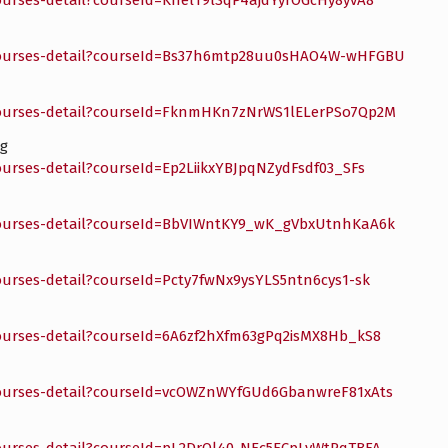
ourses-detail?courseId=KhelT9lSqP4ajdYyrOGcHy8yvA8
-courses-detail?courseId=Bs37h6mtp28uu0sHAO4W-wHFGBU
-courses-detail?courseId=FknmHKn7zNrWS1lELerPSo7Qp2M
ng
ourses-detail?courseId=Ep2LiikxYBJpqNZydFsdf03_SFs
-courses-detail?courseId=BbVIWntKY9_wK_gVbxUtnhKaA6k
ourses-detail?courseId=Pcty7fwNx9ysYLS5ntn6cys1-sk
courses-detail?courseId=6A6zf2hXfm63gPq2isMX8Hb_kS8
-courses-detail?courseId=vcOWZnWYfGUd6GbanwreF81xAts