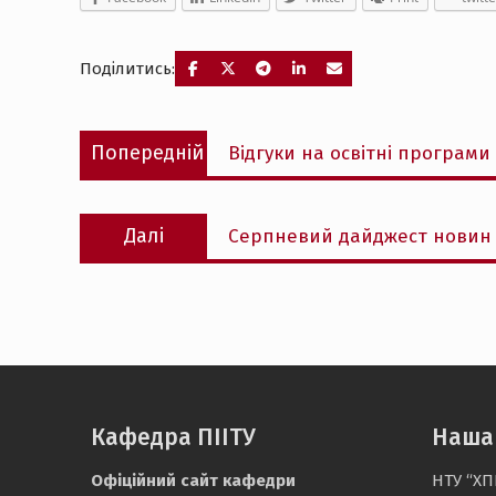
Поділитись:
Навігація
Попередній
Попередній
Відгуки на освітні програми 
записів
запис:
Наступний
Далі
Серпневий дайджест новин т
запис:
Кафедра ПІІТУ
Наша
Офіційний сайт кафедри
НТУ “ХП