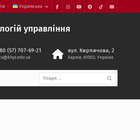
йти
Українська
Facebook
Instagram
YouTube
Telegram
TikTok
Mail
ологій управління
80 (57) 707-69-21
вул. Кирпичова, 2
itu@khpi.edu.ua
Харків, 61002, Україна
Пошук:
!