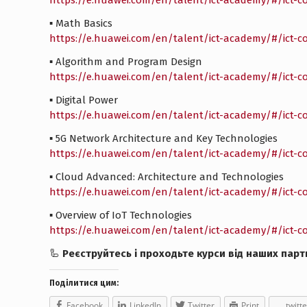
https://e.huawei.com/en/talent/ict-academy/#/ict-
▪️ Math Basics
https://e.huawei.com/en/talent/ict-academy/#/ict-
▪️ Algorithm and Program Design
https://e.huawei.com/en/talent/ict-academy/#/ict
▪️ Digital Power
https://e.huawei.com/en/talent/ict-academy/#/ict-
▪️ 5G Network Architecture and Key Technologies
https://e.huawei.com/en/talent/ict-academy/#/ict-c
▪️ Cloud Advanced: Architecture and Technologies
https://e.huawei.com/en/talent/ict-academy/#/ict-c
▪️ Overview of IoT Technologies
https://e.huawei.com/en/talent/ict-academy/#/ict
🦾
Реєструйтесь і проходьте курси від наших парт
Поділитися цим:
Facebook
LinkedIn
Twitter
Print
twitte