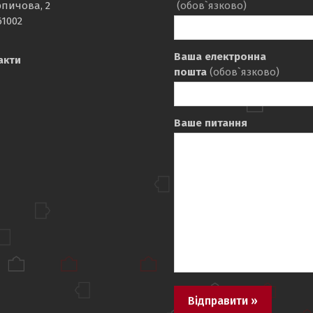
рпичова, 2
(обов`язково)
61002
Ваша електронна
акти
пошта
(обов`язково)
Ваше питання