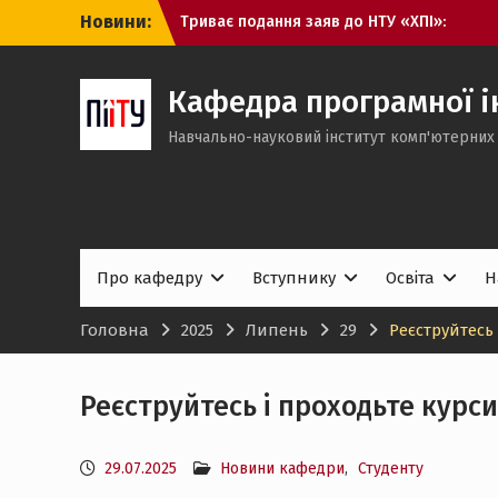
Перейти
Новини:
Триває подання заяв до НТУ «ХПІ»:
до
обирайте міжнародно акредитовані
вмісту
освітні програми кафедри ПІІТУ
Вступна кампанія 2026: що означають
Кафедра програмної ін
статуси заяв та які кроки необхідно
Навчально-науковий інститут комп'ютерних 
виконати вступникам
Вступникам 2026: незабаром
з’являться рекомендації до
зарахування
Про кафедру
Вступнику
Освіта
Н
Головна
2025
Липень
29
Реєструйтесь 
Реєструйтесь і проходьте курси
29.07.2025
Новини кафедри
,
Студенту