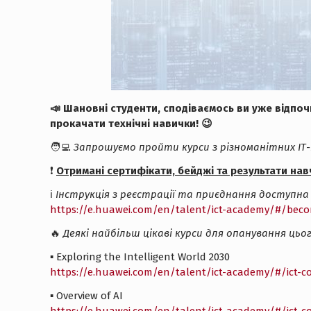
📣 Шановні студенти, сподіваємось ви уже відпоч
прокачати технічні навички! 😉
🧑‍💻
Запрошуємо пройти курси з різноманітних ІТ-н
❗️
Отримані сертифікати, бейджі та результати на
ℹ️
Інструкція з реєстрації та приєднання доступна за 
https://e.huawei.com/en/talent/ict-academy/#/beco
🔥
Деякі найбільш цікаві курси для опанування ць
▪️ Exploring the Intelligent World 2030
https://e.huawei.com/en/talent/ict-academy/#/ict-
▪️ Overview of AI