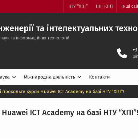
НТУ “ХПІ”
ННІ КНІТ
Інші са
женерії та інтелектуальних техн
наук та інформаційних технологій
+3
pi
аука
Міжнародна діяльність
Контакти
і проходьте курси Huawei ICT Academy на базі НТУ “ХПІ”!
 Huawei ICT Academy на базі НТУ “ХПІ”