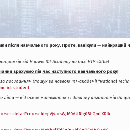
или після навчального року. Проте, канікули — найкращий ч
апрямків від Huawei ICT Academy на базі НТУ «ХПІ»!
вчання врахуємо під час наступного навчального року!
посиланням (пошук за назвою ІКТ-академії “National Technical U
me-ict-student
ого літа — від основ математики і дизайну алгоритмів до ц
courses-detail?courseId=pVj4arsWJl60AURlg0BbQmLXRIk