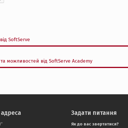
від SoftServe
а можливостей від SoftServe Academy
 адреса
Задати питання
І”
Як до вас звертатися?