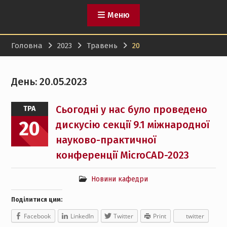
Меню
Головна
2023
Травень
20
День:
20.05.2023
Сьогодні у нас було проведено
ТРА
20
дискусію секції 9.1 міжнародної
науково-практичної
конференції MicroCAD-2023
Новини кафедри
Поділитися цим:
Facebook
LinkedIn
Twitter
Print
twitter