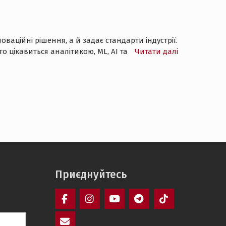
ваційні рішення, а й задає стандарти індустрії.
хто цікавиться аналітикою, ML, AI та
Читати далі
Приєднуйтесь
Facebook
Instagram
YouTube
Telegram
TikTok