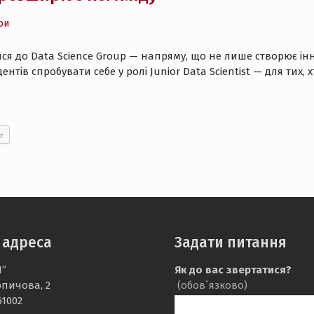
ри
ся до Data Science Group — напряму, що не лише створює інно
нтів спробувати себе у ролі Junior Data Scientist — для тих, 
r
 адреса
Задати питання
І”
Як до вас звертатися?
рпичова, 2
(обов`язково)
61002