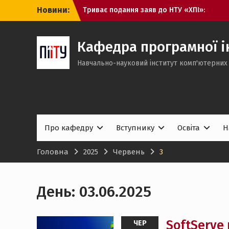
Перейти
Новини:
Триває подання заяв до НТУ «ХПІ»:
до
обирайте міжнародно акредитовані
вмісту
освітні програми кафедри ПІІТУ
Вступна кампанія 2026: що означають
Кафедра програмної ін
статуси заяв та які кроки необхідно
Навчально-науковий інститут комп'ютерних 
виконати вступникам
Вступникам 2026: незабаром
з’являться рекомендації до
зарахування
Про кафедру
Вступнику
Освіта
Н
Головна
2025
Червень
3
День:
03.06.2025
SoftServe
ЧЕР