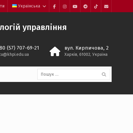
йти
Українська
Facebook
Instagram
YouTube
Telegram
TikTok
Mail
ологій управління
80 (57) 707-69-21
вул. Кирпичова, 2
itu@khpi.edu.ua
Харків, 61002, Україна
Пошук: