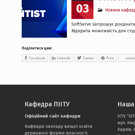
03
Новини кафед
SoftServe запрошує доєднати
Відкрита можливість для студе
Поділитися цим:
Facebook
LinkedIn
Twitter
Print
twitte
Кафедра ПІІТУ
Наша
Офіційний сайт кафедри
НТУ “ХП
вул. Ки
Кафедра закладу вищої освіти
Харків, 
державної форми власності,