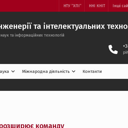
НТУ “ХПІ”
ННІ КНІТ
Інші са
женерії та інтелектуальних техн
наук та інформаційних технологій
+3
pi
аука
Міжнародна діяльність
Контакти
 розширює команду