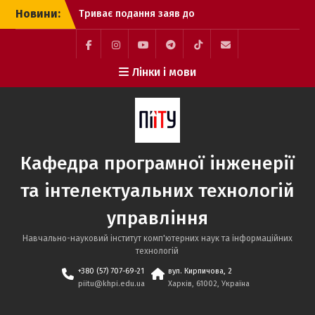
Перейти
Новини:
Триває подання заяв до
до
НТУ «ХПІ»: обирайте
вмісту
міжнародно
акредитовані освітні
Facebook
Instagram
YouTube
Telegram
TikTok
Mail
Лінки і мови
програми кафедри ПІІТУ
Вступна кампанія 2026:
що означають статуси
заяв та які кроки
необхідно виконати
вступникам
Кафедра програмної інженерії
Вступникам 2026:
незабаром з’являться
та інтелектуальних технологій
рекомендації до
зарахування
управління
Навчально-науковий інститут комп'ютерних наук та інформаційних
технологій
+380 (57) 707-69-21
вул. Кирпичова, 2
piitu@khpi.edu.ua
Харків, 61002, Україна