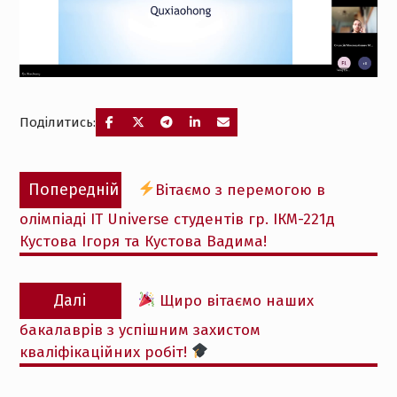
Поділитись:
Навігація
Попередній
Попередній
Вітаємо з перемогою в
записів
запис:
олімпіаді IT Universe студентів гр. ІКМ-221д
Кустова Ігоря та Кустова Вадима!
Наступний
Далі
Щиро вітаємо наших
запис:
бакалаврів з успішним захистом
кваліфікаційних робіт!