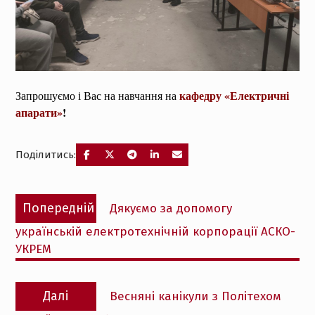
кафедру «
Електричні
Запрошуємо і Вас на навчання на
апарати
»
!
Поділитись:
Навігація
Попередній
Попередній
Дякуємо за допомогу
записів
запис:
українській електротехнічній корпорації АСКО-
УКРЕМ
Наступний
Далі
Весняні канікули з Політехом
запис: