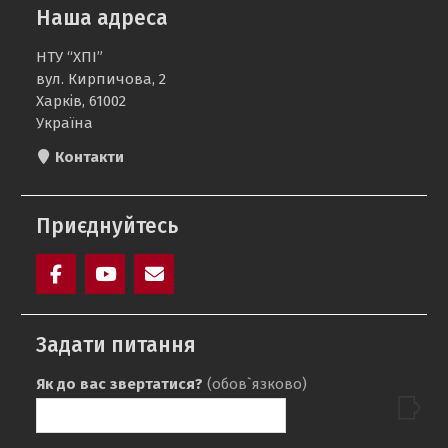
Наша адреса
НТУ “ХПІ”
вул. Кирпичова, 2
Харків, 61002
Україна
Контакти
Приєднуйтесь
facebook
youtube
mailto:ea@khpi.edu.ua
Задати питання
Як до вас звертатися?
(обов`язково)