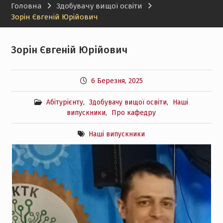
Головна
Здобувачу вищої освіти
Зорін Євгеній Юрійович
Зорін Євгеній Юрійович
6 Березня, 2025
Абітурієнту
,
Здобувачу вищої освіти
,
Наші
випускники
,
Про кафедру
Наші випускники