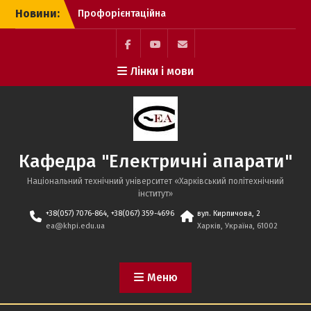
Перейти
Новини:
Профорієнтаційна
до
зустріч з учнями КЗ
вмісту
“Харківський ліцей №
80”
facebook
youtube
mailto:ea@khpi.edu.ua
Лінки і мови
Захист кваліфікаційних
робіт магістрів на
кафедрі “Електричні
апарати” (травень 2026)
Захист бакалаврських
робіт на кафедрі
Кафедра "Електричні апарати"
“Електричні апарати”
(червень 2026)
Національний технічний університет «Харківський політехнічний
iнститут»
+38(057) 7076-864, +38(067) 359-4696
вул. Кирпичова, 2
ea@khpi.edu.ua
Харків, Україна, 61002
Меню