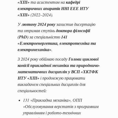
«ХПІ»
та асистентом на
кафедрі
електричних апаратів ННІ ЕЕЕ НТУ
«ХПІ»
(2022–2024).
У
лютому 2024 року
захистив дисертацію
та отримав ступінь
доктора філософії
(PhD)
за спеціальністю
141
«Електроенергетика, електротехніка та
електромеханіка»
.
З 2024 року обіймаю посаду
Голови циклової
комісії прикладної механіки та природничо-
математичних дисциплін у ВСП «ХКТФК
НТУ «ХПІ»
і продовжую працювати
викладачем спеціальних дисциплін для
спеціальностей:
131 «Прикладна механіка», ОПП
«Обслуговування верстатів з програмним
управлінням і робото-технічних