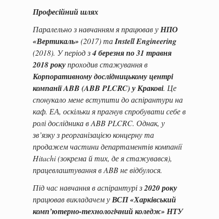
Професійний шлях
Паралельно з навчанням я працював у
НПО
«Вертикаль»
(2017) та
Instell Engineering
(2018). У період з
4 березня по 31 травня
2018 року
проходив стажування в
Корпоративному дослідницькому центрі
компанії ABB (ABB PLCRC) у Кракові
. Це
спонукало мене вступити до аспірантури на
каф. ЕА, оскільки я прагнув спробувати себе в
ролі дослідника в ABB PLCRC. Однак, у
зв’язку з реорганізацією концерну та
продажем частини департаментів компанії
Hitachi (зокрема й тих, де я стажувався),
працевлаштування в ABB не відбулося.
Під час навчання в аспірантурі з
2020 року
працював викладачем у
ВСП «Харківський
комп’ютерно-технологічний коледж» НТУ