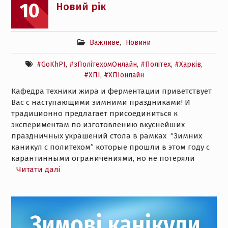
10
Новий рік
Важливе
,
Новини
#GoKhPI
,
#зПолітехомОнлайн
,
#Політех
,
#Харків
,
#ХПІ
,
#ХПІонлайн
Кафедра техники жира и ферментации приветствует
Вас с наступающими зимними праздниками! И
традиционно предлагает присоединиться к
экспериментам по изготовлению вкуснейших
праздничных украшений стола в рамках “Зимних
каникул с политехом” которые прошли в этом году с
карантинными ограничениями, но не потеряли
Читати далі