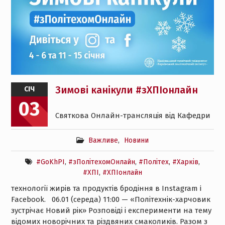
Зимові канікули #зХПІонлайн
СІЧ
03
Святкова Онлайн-трансляція від Кафедри
Важливе
,
Новини
#GoKhPI
,
#зПолітехомОнлайн
,
#Політех
,
#Харків
,
#ХПІ
,
#ХПІонлайн
технології жирів та продуктів бродіння в Instagram i
Facebook. 06.01 (середа) 11:00 — «Політехнік-харчовик
зустрічає Новий рік» Розповіді і експерименти на тему
відомих новорічних та різдвяних смаколиків. Разом з