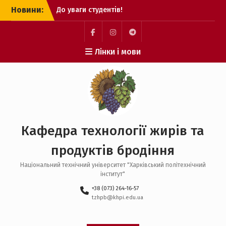
Перейти
Новини:
До уваги студентів!
до
Вітаємо нашого студента
вмісту
Кунденка Олександра
Миколайовича з
facebook
instagram
telegram
Лінки і мови
перемогою у
Міжнародному конкурсі
студентських наукових
робіт!
Вступайте на
спеціальність G13!
Кафедра технології жирів та
продуктів бродіння
Національний технічний університет "Харківський полiтехнiчний
інститут"
+38 (073) 264-16-57
tzhpb@khpi.edu.ua