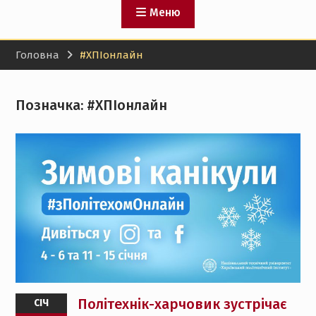
Меню
Головна
#ХПІонлайн
Позначка:
#ХПІонлайн
Політехнік-харчовик зустрічає
СІЧ