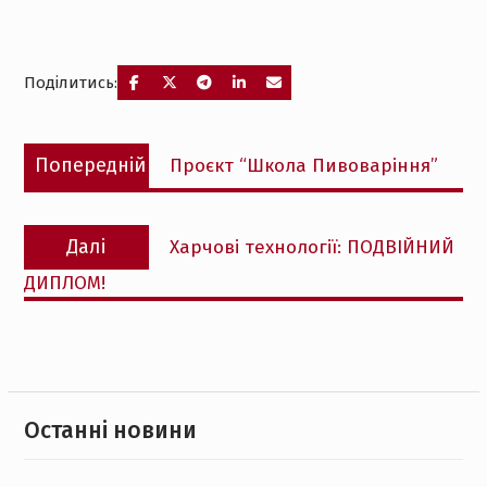
Поділитись:
Навігація
Попередній
Попередній
Проєкт “Школа Пивоваріння”
записів
запис:
Наступний
Далі
Харчові технології: ПОДВІЙНИЙ
запис:
ДИПЛОМ!
Останнi новини