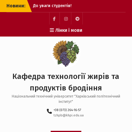
Перейти
Новини:
До уваги студентів!
до
Вітаємо нашого студента
вмісту
Кунденка Олександра
Миколайовича з
facebook
instagram
telegram
Лінки і мови
перемогою у
Міжнародному конкурсі
студентських наукових
робіт!
Вступайте на
спеціальність G13!
Кафедра технології жирів та
продуктів бродіння
Національний технічний університет "Харківський полiтехнiчний
інститут"
+38 (073) 264-16-57
tzhpb@khpi.edu.ua