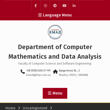
Skip
to
facebook
instagram
telegram
youtube
linkedin
content
Language Menu
Department of Computer
Mathematics and Data Analysis
Faculty of Computer Science and Software Engineering
+38 (050) 630-27-99
Kyrypchova St., 2
kmad@khpi.edu.ua
Kharkiv, 61002, UKRAINE
Menu
Home
Uncategorized