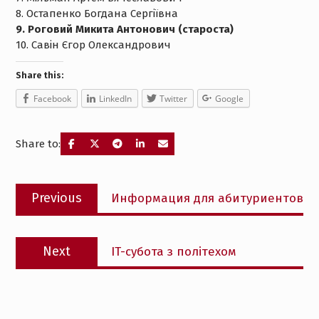
8. Остапенко Богдана Сергіївна
9. Роговий Микита Антонович (староста)
10. Савін Єгор Олександрович
Share this:
Facebook
LinkedIn
Twitter
Google
Share to:
Post
Previous
Previous
Информация для абитуриентов
navigation
post:
Next
Next
IT-субота з політехом
post: