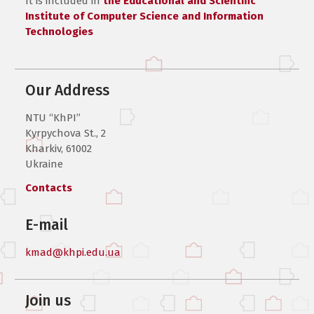
It is included in
the Educational and Scientific
Institute of Computer Science and Information
Technologies
Our Address
NTU “KhPI”
Kyrpychova St., 2
Kharkiv, 61002
Ukraine
Contacts
E-mail
kmad@khpi.edu.ua
Join us