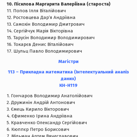
10. Пісклова Маргарита Валеріївна (староста)
11. Попов Ілля Віталійович
12. Ростовцева Дар’я Андріївна
13. Самохін Володимир Дмитрович
14. Сергійчук Марія Вікторівна
15. Тарусін Володимир Володимирович
16. Токарєв Денис Віталійович
17. Шульц Павло Володимирович
Магістри
113 – Прикладна математика (Інтелектуальний аналіз
даних)
КН-Н119
1. Гончаров Володимир Анатолійович
2. Дружинін Андрій Антонович
3. Ємець Кирило Вікторович
4. Єфименко Ірина Андріївна
5. Кравченко Олександр Сергійович
6. Кюппєр Петро Борисович
7. Мільман Артем Вячеславович