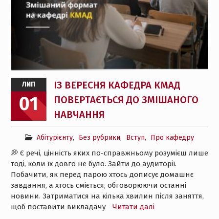
ІЗ ВЕРЕСНЯ КАФЕДРА КМАД
ЛИП
01
ПОВЕРТАЄТЬСЯ ДО ЗМІШАНОГО
НАВЧАННЯ
Абітурієнту
,
Без рубрики
,
Вступ
,
Про кафедру
💭 Є речі, цінність яких по-справжньому розумієш лише
тоді, коли їх довго не було. Зайти до аудиторії.
Побачити, як перед парою хтось дописує домашнє
завдання, а хтось сміється, обговорюючи останні
новини. Затриматися на кілька хвилин після заняття,
щоб поставити викладачу
Читати далі