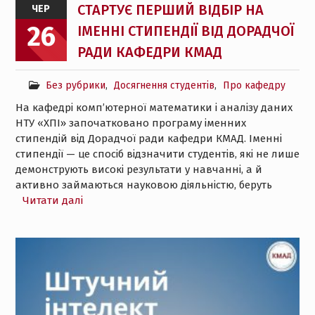
СТАРТУЄ ПЕРШИЙ ВІДБІР НА
ЧЕР
26
ІМЕННІ СТИПЕНДІЇ ВІД ДОРАДЧОЇ
РАДИ КАФЕДРИ КМАД
Без рубрики
,
Досягнення студентів
,
Про кафедру
На кафедрі комп’ютерної математики і аналізу даних
НТУ «ХПІ» започатковано програму іменних
стипендій від Дорадчої ради кафедри КМАД. Іменні
стипендії — це спосіб відзначити студентів, які не лише
демонструють високі результати у навчанні, а й
активно займаються науковою діяльністю, беруть
Читати далі