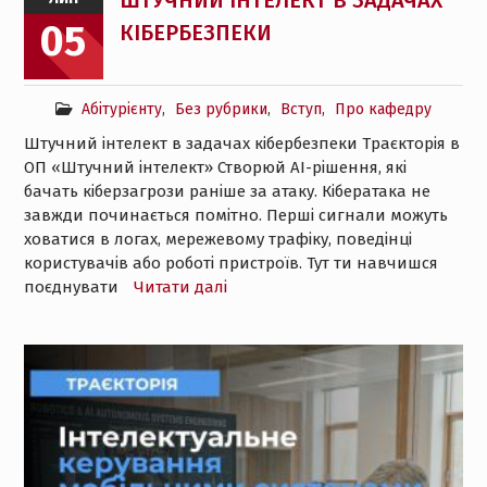
ШТУЧНИЙ ІНТЕЛЕКТ В ЗАДАЧАХ
05
КІБЕРБЕЗПЕКИ
Абітурієнту
,
Без рубрики
,
Вступ
,
Про кафедру
Штучний інтелект в задачах кібербезпеки Траєкторія в
ОП «Штучний інтелект» Створюй AI-рішення, які
бачать кіберзагрози раніше за атаку. Кібератака не
завжди починається помітно. Перші сигнали можуть
ховатися в логах, мережевому трафіку, поведінці
користувачів або роботі пристроїв. Тут ти навчишся
поєднувати
Читати далі