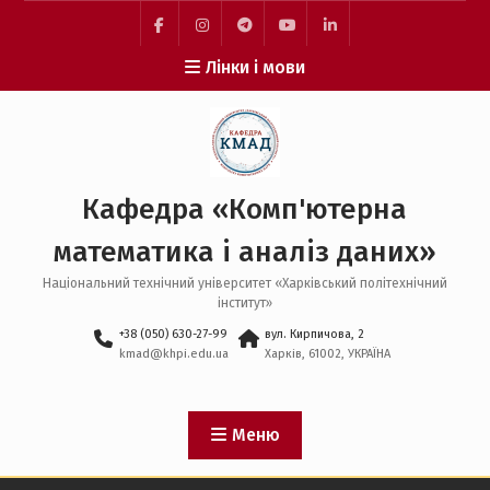
Перейти
до
facebook
instagram
telegram
youtube
linkedin
вмісту
Лінки і мови
Кафедра «Комп'ютерна
математика і аналіз даних»
Національний технічний університет «Харківський політехнічний
інститут»
+38 (050) 630-27-99
вул. Кирпичова, 2
kmad@khpi.edu.ua
Харків, 61002, УКРАЇНА
Меню