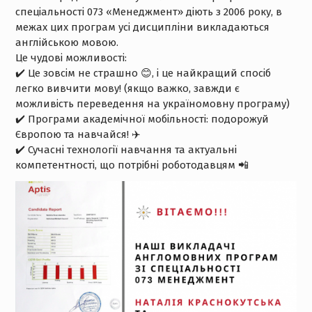
спеціальності 073 «Менеджмент» діють з 2006 року, в
межах цих програм усі дисципліни викладаються
англійською мовою.
Це чудові можливості:
✔️
Це зовсім не страшно
😊
, і це найкращий спосіб
легко вивчити мову! (якщо важко, завжди є
можливість переведення на україномовну програму)
✔️
Програми академічної мобільності: подорожуй
Європою та навчайся!
✈️
✔️
Сучасні технології навчання та актуальні
компетентності, що потрібні роботодавцям
📲