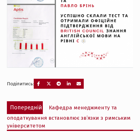
Поділитись:
Навігація
Попередній
Попередній
Кафедра менеджменту та
записів
запис:
оподаткування встановлює зв’язки з римським
університетом