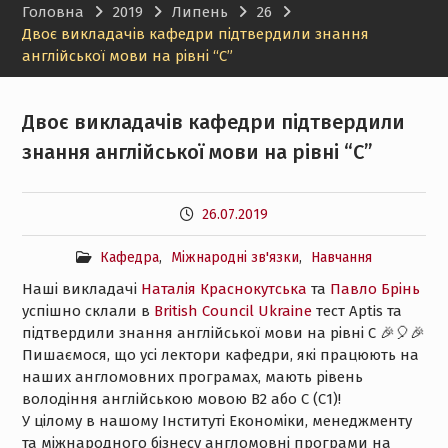
Головна
2019
Липень
26
менеджменту НТУ «ХПІ»
Двоє викладачів кафедри підтвердили знання
англійської мови на рівні “С”
Двоє викладачів кафедри підтвердили
знання англійської мови на рівні “С”
26.07.2019
Кафедра
,
Міжнародні зв'язки
,
Навчання
Наші викладачі
Наталія Краснокутська
та
Павло Брінь
успішно склали в
British Council Ukraine
тест Aptis та
підтвердили знання англійської мови на рівні С
🎉
🎈
🎉
Пишаємося, що усі лектори кафедри, які працюють на
наших англомовних програмах, мають рівень
володіння англійською мовою В2 або С (С1)!
У цілому в нашому Інституті Економіки, менеджменту
та міжнародного бізнесу англомовні програми на