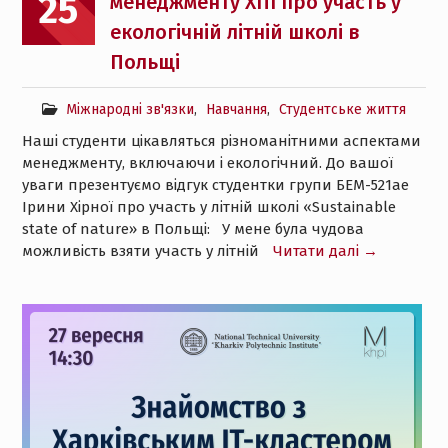
25
менеджменту ХПІ про участь у
екологічній літній школі в
Польщі
Міжнародні зв'язки
,
Навчання
,
Студентське життя
Наші студенти цікавляться різноманітними аспектами
менеджменту, включаючи і екологічний. До вашої
уваги презентуємо відгук студентки групи БЕМ-521ае
Ірини Хірної про участь у літній школі «Sustainable
state of nature» в Польщі: У мене була чудова
можливість взяти участь у літній
Читати далі →