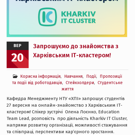
Запрошуємо до знайомства з
ВЕР
20
Харківським ІТ-кластером!
Корисна інформація
,
Навчання
,
Події
,
Пропозиції
та події від роботодавців
,
Стейкхолдери
,
Студентське
життя
Кафедра Менеджменту НТУ «ХПІ» запрошує студентів
27 вересня на онлайн-знайомство з Харківським ІТ-
кластером! Спікер зустрічі Олена Лоєнко, Education
Team Lead, розповість про діяльність Kharkiv IT Cluster,
напрями розвитку організації, можливості стажування
та співпраці, перспективи кар’єрного зростання.