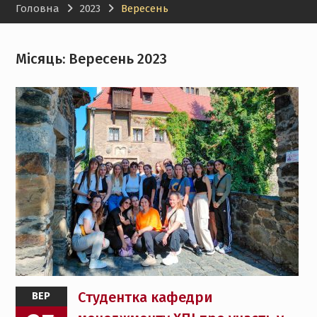
Головна
2023
Вересень
менеджменту НТУ «ХПІ»
Місяць:
Вересень 2023
Cтудентка кафедри
ВЕР