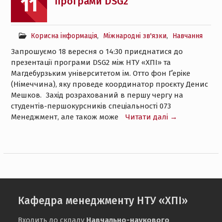
11
програми DSG2
Корисна інформація
,
Міжнародні зв'язки
,
Навчання
Запрошуємо 18 вересня о 14:30 приєднатися до
презентації програми DSG2 між НТУ «ХПІ» та
Магдебурзьким університетом ім. Отто фон Ґеріке
(Німеччина), яку проведе координатор проєкту Денис
Мешков. Захід розрахований в першу чергу на
студентів-першокурсників спеціальності 073
Менеджмент, але також може
Читати далі →
Кафедра менеджменту НТУ «ХПІ»
Входить до складу
Навчально-наукового