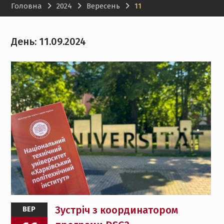
Головна
2024
Вересень
11
Legal Developments»
День:
11.09.2024
Зустріч з координатором
ВЕР