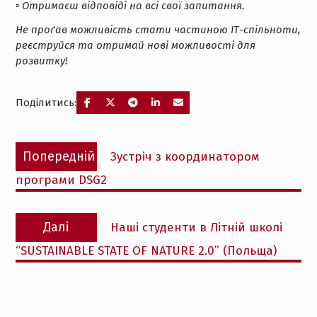
▫️ Отримаєш відповіді на всі свої запитання.
Не проґав можливість стати частиною ІТ-спільноти,
реєструйся та отримай нові можливості для
розвитку!
Поділитись:
Навігація
Попередній
Попередній
Зустріч з координатором
записів
запис:
програми DSG2
Наступний
Далі
Наші студенти в Літній школі
запис:
“SUSTAINABLE STATE OF NATURE 2.0” (Польща)