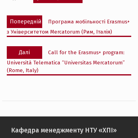
Навігація
Попередній
Попередній
Програма мобільності Erasmus+
записів
запис:
з Університетом Mercatorum (Рим, Італія)
Наступний
Далі
Call for the Erasmus+ program:
запис:
Università Telematica “Universitas Mercatorum”
(Rome, Italy)
Кафедра менеджменту НТУ «ХПІ»