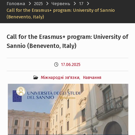
Головна
2025
Червень
17
менеджменту НТУ «ХПІ»
Call for the Erasmus+ program: University of Sannio
(Benevento, Italy)
Call for the Erasmus+ program: University of
Sannio (Benevento, Italy)
17.06.2025
Міжнародні зв'язки
,
Навчання