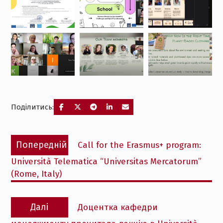
Поділитись:
Навігація
Попередній
Попередній
Call for the Erasmus+ program:
записів
запис:
Università Telematica “Universitas Mercatorum”
(Rome, Italy)
Наступний
Далі
Доцентка кафедри
запис: