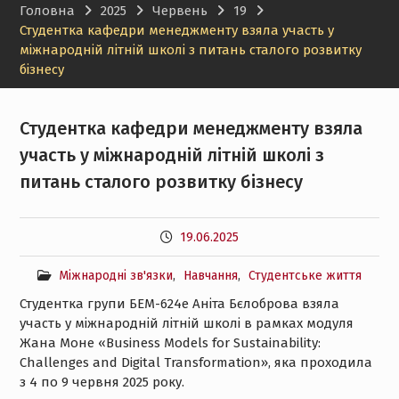
Головна
2025
Червень
19
менеджменту НТУ «ХПІ»
Студентка кафедри менеджменту взяла участь у
міжнародній літній школі з питань сталого розвитку
бізнесу
Студентка кафедри менеджменту взяла
участь у міжнародній літній школі з
питань сталого розвитку бізнесу
19.06.2025
Міжнародні зв'язки
,
Навчання
,
Студентське життя
Студентка групи БEM-624e Аніта Бєлоброва взяла
участь у міжнародній літній школі в рамках модуля
Жана Моне «Business Models for Sustainability:
Challenges and Digital Transformation», яка проходила
з 4 по 9 червня 2025 року.