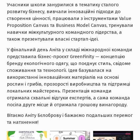
Учасники школи занурилися в тематику сталого
розвитку бізнесу, вивчали інноваційні підходи до
створення цінності, працювали з інструментами Value
Proposition Canvas та Business Model Canvas, тренували
навички міжкультурного командного лідерства, а
також презентували власні стартап-ідеї.
У фінальний день Аніта у складі міжнародної команди
представила бізнес-проєкт GreenFinity — концепцію
бренду екологічного одягу, що поєднує стиль, свідоме
споживання та технології. Ідея базувалася на
використанні інноваційних матеріалів на основі
рослин і грибів, прозорості виробництва та підтримці
локальних майстерень. Презентація команди
отримала схвальні відгуки експертів, а сама команда
посіла друге місце й отримала грошову винагороду.
Вітаємо Анiту Бєлоброву і бажаємо подальших перемог
та натхнення!