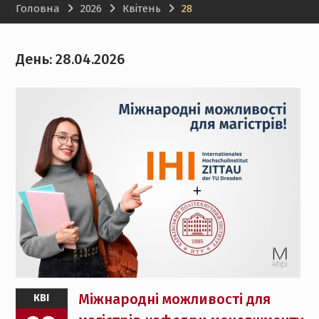
Головна
2026
Квітень
28
менеджменту НТУ «ХПІ»
День:
28.04.2026
Міжнародні можливості для
КВІ