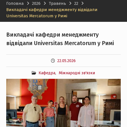
Головна
2026
Травень
22
менеджменту НТУ «ХПІ»
Викладачі кафедри менеджменту відвідали
Universitas Mercatorum у Римі
Викладачі кафедри менеджменту
відвідали Universitas Mercatorum у Римі
22.05.2026
Кафедра
,
Міжнародні зв'язки