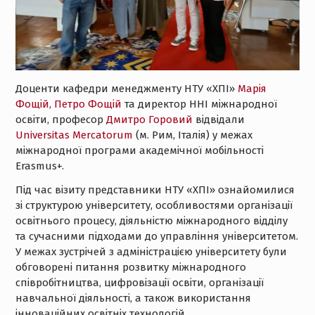
Доценти кафедри менеджменту НТУ «ХПІ»
Марія
Фощій,
Петро Фощій
та директор ННІ міжнародної
освіти, професор
Дмитро Горовий
відвідали
Universitas Mercatorum
(м. Рим, Італія) у межах
міжнародної програми академічної мобільності
Erasmus+.
Під час візиту представники НТУ «ХПІ» ознайомилися
зі структурою університету, особливостями організації
освітнього процесу, діяльністю міжнародного відділу
та сучасними підходами до управління університетом.
У межах зустрічей з адміністрацією університету були
обговорені питання розвитку міжнародного
співробітництва, цифровізації освіти, організації
навчальної діяльності, а також використання
інноваційних освітніх технологій.