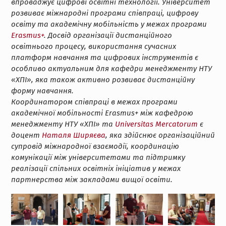
впроваджує цифрові освітні технології. Університет
розвиває міжнародні програми співпраці, цифрову
освіту та академічну мобільність у межах програми
Erasmus+
. Досвід організації дистанційного
освітнього процесу, використання сучасних
платформ навчання та цифрових інструментів є
особливо актуальним для кафедри менеджменту НТУ
«ХПІ», яка також активно розвиває дистанційну
форму навчання.
Координатором співпраці в межах програми
академічної мобільності Erasmus+ між кафедрою
менеджменту НТУ «ХПІ» та
Universitas Mercatorum
є
доцент
Наталя Ширяєва
, яка здійснює організаційний
супровід міжнародної взаємодії, координацію
комунікації між університетами та підтримку
реалізації спільних освітніх ініціатив у межах
партнерства між закладами вищої освіти.