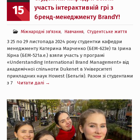
15
участь інтерактивній грі з
бренд-менеджменту BrandY!
Міжнародні зв'язки
,
Навчання
,
Студентське життя
З 25 по 29 листопада 2024 року студентки кафедри
менеджменту Катерина Марченко (БЕМ-623е) та Ірина
Хірна (БЕМ-521а.е.) взяли участь у програмі
«Understanding International Brand Management» від
академічної спільноти Dukenet в Університеті
прикладних наук Howest (Бельгія). Разом зі студентами
з 7
Читати далі →