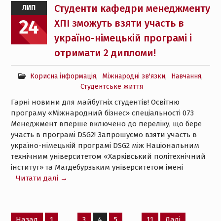
Студенти кафедри менеджменту
ЛИП
24
ХПІ зможуть взяти участь в
україно-німецькій програмі і
отримати 2 дипломи!
Корисна інформація
,
Міжнародні зв'язки
,
Навчання
,
Студентське життя
Гарні новини для майбутніх студентів! Освітню
програму «Міжнародний бізнес» спеціальності 073
Менеджмент вперше включено до переліку, що бере
участь в програмі DSG2! Запрошуємо взяти участь в
україно-німецькій програмі DSG2 між Національним
технічним університетом «Харківський політехнічний
інститут» та Магдебурзьким університетом імені
Читати далі →
Пагінація
Назад
1
…
3
4
5
…
11
Далі