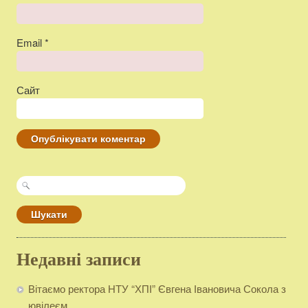
Email
*
Сайт
Пошук:
Недавні записи
Вітаємо ректора НТУ “ХПІ” Євгена Івановича Сокола з
ювілеєм