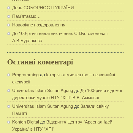
День СОБОРНОСТІ УКРАЇНИ
Пам’ятаємо…
Новорічне поздоровлення
До 100-річчя видатних вчених С.І.Богомолова і
А.В.Бурлакова
Останні коментарі
Programming
до
Історія та мистецтво – незвичайні
екскурсії
Universitas Islam Sultan Agung
до
До 100-річчя відомої
директорки музею НТУ “ХПІ” В.В. Акімової
Universitas Islam Sultan Agung
до
Запали свічку
Пам’яті
Konten Digital
до
Відкриття Центру “Арсенал Ідей
Україна” в НТУ “ХПІ”