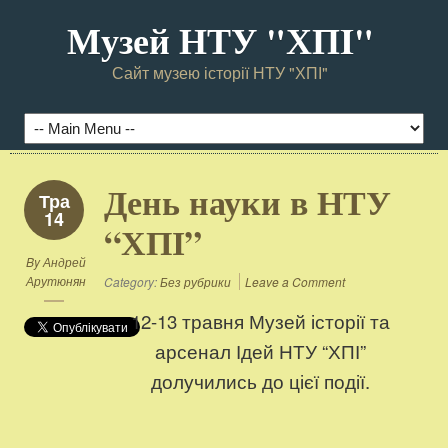
Музей НТУ "ХПI"
Сайт музею історії НТУ "ХПІ"
День науки в НТУ
Тра
14
“ХПІ”
By
Андрей
Арутюнян
Category:
Без рубрики
Leave a Comment
12-13 травня Музей історії та
арсенал Ідей НТУ “ХПІ”
долучились до цієї події.