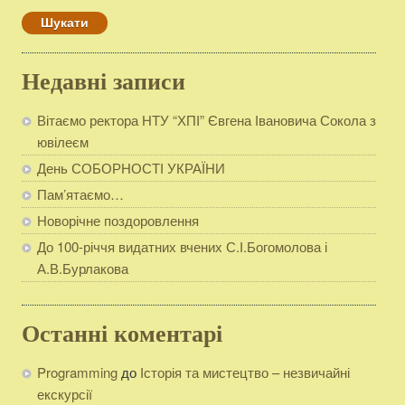
Недавні записи
Вітаємо ректора НТУ “ХПІ” Євгена Івановича Сокола з
ювілеєм
День СОБОРНОСТІ УКРАЇНИ
Пам’ятаємо…
Новорічне поздоровлення
До 100-річчя видатних вчених С.І.Богомолова і
А.В.Бурлакова
Останні коментарі
Programming
до
Історія та мистецтво – незвичайні
екскурсії