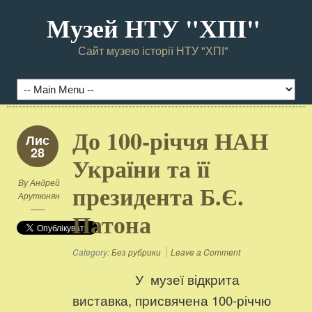
Музей НТУ "ХПI"
Сайт музею історії НТУ "ХПІ"
До 100-річчя НАН
Лис
28
України та її
By
Андрей
президента Б.Є.
Арутюнян
Патона
Category:
Без рубрики
Leave a Comment
У музеї відкрита
виставка, присвячена 100-річчю