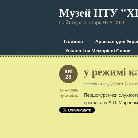
Музей НТУ "Х
Сайт музею історії НТУ "ХПІ"
Головна
Арсенал ідей Укра
Увічнені на Меморіалі Слави
у режимі к
Кві
28
Category:
Без рубрики
Leave
By
Андрей
Першокурсники слухають 
Арутюнян
професора А.П. Марченк