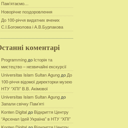
Пам’ятаємо…
Новорічне поздоровлення
До 100-річчя видатних вчених
С.І.Богомолова і А.В.Бурлакова
Останні коментарі
Programming
до
Історія та
мистецтво – незвичайні екскурсії
Universitas Islam Sultan Agung
до
До
100-річчя відомої директорки музею
НТУ “ХПІ” В.В. Акімової
Universitas Islam Sultan Agung
до
Запали свічку Пам’яті
Konten Digital
до
Відкриття Центру
“Арсенал Ідей Україна” в НТУ “ХПІ”
Konten Digital
до
Відкриття Центру