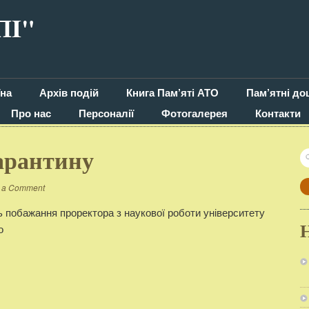
ПI"
їна
Архів подій
Книга Пам’яті АТО
Пам’ятні до
Про нас
Персоналії
Фотогалерея
Контакти
арантину
П
 a Comment
побажання проректора з наукової роботи університету
о