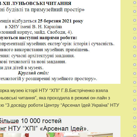
орка музею історії НТУ “ХПІ” Г.В.Бистріченко взяла
ньовські читання”, яка проходила в режимі он-лайн з
єю “З досвіду роботи Центру “Арсенал Ідей Україна” НТУ