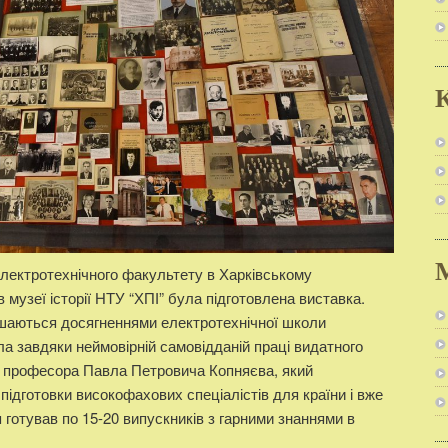
К
єлектротехнічного факультету в Харківському
в музеї історії НТУ “ХПІ” була підготовлена виставка.
пишаються досягненнями електротехнічної школи
тла завдяки неймовірній самовідданій праці видатного
 – професора Павла Петровича Копняєва, який
підготовки високофахових спеціалістів для країни і вже
я готував по 15-20 випускників з гарними знаннями в