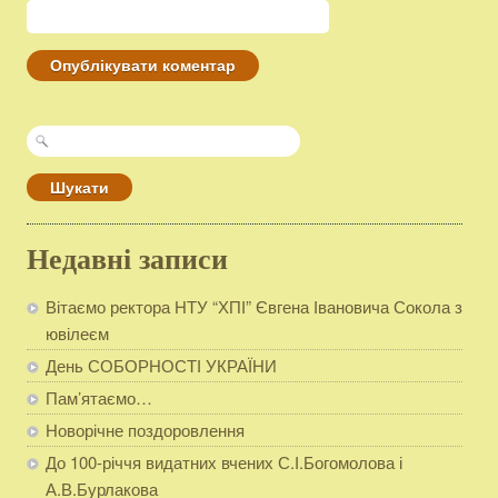
Пошук:
Недавні записи
Вітаємо ректора НТУ “ХПІ” Євгена Івановича Сокола з
ювілеєм
День СОБОРНОСТІ УКРАЇНИ
Пам’ятаємо…
Новорічне поздоровлення
До 100-річчя видатних вчених С.І.Богомолова і
А.В.Бурлакова