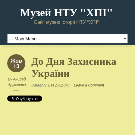
Музей НТУ "ХПI"
Сайт музею історії НТУ "ХПІ"
До Дня Захисника
Жов
13
України
By
Андрей
Арутюнян
Category:
Без рубрики
Leave a Comment