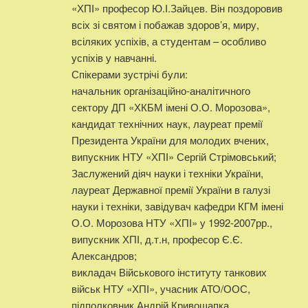
«ХПІ» професор Ю.І.Зайцев. Він поздоровив
всіх зі святом і побажав здоров’я, миру,
всіляких успіхів, а студентам – особливо
успіхів у навчанні.
Спікерами зустрічі були:
начальник організаційно-аналітичного
сектору ДП «ХКБМ імені О.О. Морозова»,
кандидат технічних наук, лауреат премії
Президента України для молодих вчених,
випускник НТУ «ХПІ» Сергій Стрімовський;
Заслужений діяч науки і техніки України,
лауреат Державної премії України в галузі
науки і техніки, завідувач кафедри КГМ імені
О.О. Морозова НТУ «ХПІ» у 1992-2007рр.,
випускник ХПІ, д.т.н, професор Є.Є.
Александров;
викладач Військового інституту танкових
військ НТУ «ХПІ», учасник АТО/ООС,
підполковник Андрій Кривошапка.