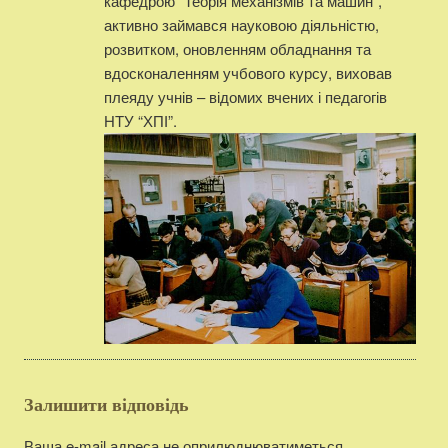
кафедрою “Теорія механізмів та машин”,
активно займався науковою діяльністю,
розвитком, оновленням обладнання та
вдосконаленням учбового курсу, виховав
плеяду учнів – відомих вчених і педагогів
НТУ “ХПІ”.
Залишити відповідь
Ваша e-mail адреса не оприлюднюватиметься.