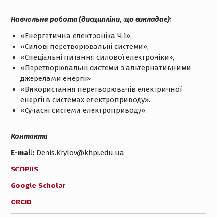
Навчальна робота (дисципліни, що викладає):
«
Енергетична електроніка Ч.1
»,
«
Силові перетворювальні системи
»,
«
Спеціальні питання силової електроніки
»,
«
Перетворювальні системи з альтернативними
джерелами енергії
»
«
Використання перетворювачів електричної
енергії в системах
електроприводу
».
«
Сучасні системи електроприводу
».
Контакти
E-mail:
Denis.Krylov@khpi.edu.ua
SCOPUS
Google Scholar
ORCID