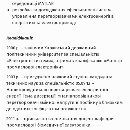
середовищі
MATLAB;
розробка та дослідження ефективності систем
управління перетворювачами електроенергії в
енергетиці та електроприводі
.
Кваліфікації:
2000
р. – закінчив
Харківський державний
політехнічний університет за спеціальністю
«Електронні системи», отримав кваліфікацію «Магістр
промислової електроніки
».
2003
р. – присуджено науковий ступінь кандидата
технічних наук за спеціальністю 05.09.12 –
Напівпровідникові перетворювачі електричної
енергії. Тема дисертації: «Напівпровідникові
перетворювачі змінної напруги в постійну з близьким
до одиниці коефіцієнтом потужності
»
2011
р. – присвоєно вчене звання доцент кафедри
промислової і біомедичної електроніки.