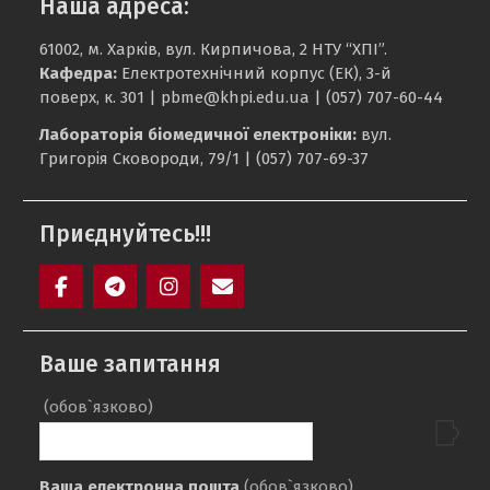
Наша адреса:
61002, м. Харків, вул. Кирпичова, 2 НТУ “ХПІ”.
Кафедра:
Електротехнічний корпус (ЕК), 3-й
поверх, к. 301 |
pbme@khpi.edu.ua
| (057) 707-60-44
Лабораторія біомедичної електроніки:
вул.
Григорія Сковороди, 79/1 | (057) 707-69-37
Приєднуйтесь!!!
Facebook
Telegram
Instagram
Maill
Ваше запитання
(обов`язково)
Ваша електронна пошта
(обов`язково)