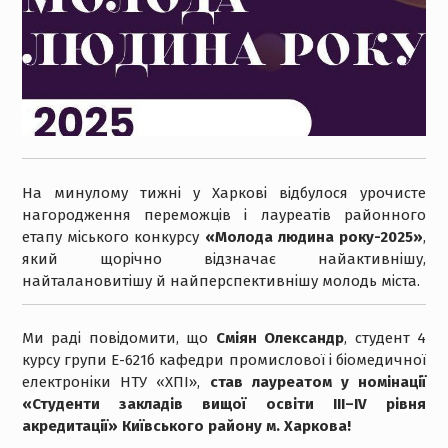
На минулому тижні у Харкові відбулося урочисте
нагородження переможців і лауреатів районного
етапу міського конкурсу
«Молода людина року-2025»
,
який щорічно відзначає найактивнішу,
найталановитішу й найперспективнішу молодь міста.
Ми раді повідомити, що
Сміян Олександр
, студент 4
курсу групи Е-621б кафедри промислової і біомедичної
електроніки НТУ «ХПІ»,
став лауреатом у номінації
«Студенти закладів вищої освіти ІІІ–IV рівня
акредитації» Київського району м. Харкова!