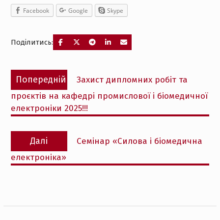
Facebook
Google
Skype
Поділитись:
Навігація
Попередній
Попередній
Захист дипломних робіт та
записів
запис:
проєктів на кафедрі промислової і біомедичної
електроніки 2025!!!
Наступний
Далі
Cемінар «Силова і біомедична
запис:
електроніка»