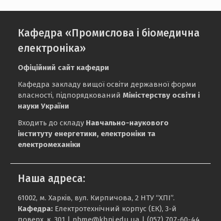
Кафедра «Промислова і біомедична
електроніка»
Офіційний сайт кафедри
Кафедра закладу вищої освіти державної форми
власності, підпорядкований
Міністерству освіти і
науки України
Входить до складу
Навчально-наукового
інституту енергетики, електроніки та
електромеханіки
Наша адреса:
61002, м. Харків, вул. Кирпичова, 2 НТУ “ХПІ”.
Кафедра:
Електротехнічний корпус (ЕК), 3-й
поверх, к. 301 |
pbme@khpi.edu.ua
| (057) 707-60-44