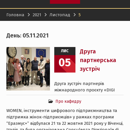
Головна
2021
Листопад
5
День:
05.11.2021
Друга
ЛИС
05
партнерська
зустріч
Друга зустріч партнерів
міжнародного проєкту «DIGI
Про кафедру
WOMEN, інструменти цифрового підприємництва та
підтримка жінок-підприємців» у рамках програми
“Еразмус+” відбулася 21 та 22 жовтня 2021 року у Віченці,
Італія, та була організована Consulenza Direzionale di