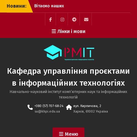
Перейти
Новини:
Вітаємо наших
до
випускників
вмісту
Успішні захисти
дисертацій аспірантів
Facebook
Instagram
Telegram
Mail
Лінки і мови
кафедри управління
проєктами в
інформаційних
технологіях!
Вступна кампанія – 2026:
саме час підготувати
Кафедра управління проєктами
документи
в інформаційних технологіях
Навчально-науковий інститут комп’ютерних наук та інформаційних
технологій
+380 (57) 707-68-24
вул. Кирпичова, 2
su@khpi.edu.ua
Харків, 61002 Україна
Меню