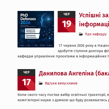
Успішні з
ЧЕР
19
інформаці
Про кафедру
17 червня 2026 року в Націо
здобуття ступеня доктора фі
кафедри управління проєктами в інформаційних т
Данилова Ангеліна (бак
ЧЕР
17
Відгуки випускників
Коли свого часу постав вибір освітньої траєкторії
комп’ютерні науки з думкою що буду розвиватись д