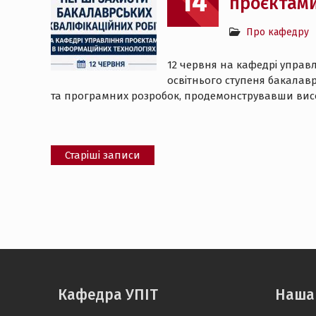
14
проєктами
Про кафедру
12 червня на кафедрі управл
освітнього ступеня бакалавр
та програмних розробок, продемонструвавши висо
Навігація
Старіші записи
за
записами
Кафедра УПІТ
Наша