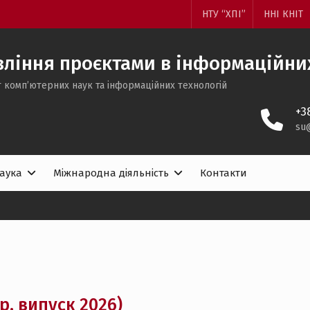
НТУ “ХПІ”
ННІ КНІТ
ління проєктами в інформаційних
 комп’ютерних наук та інформаційних технологій
+3
su
аука
Міжнародна діяльність
Контакти
р, випуск 2026)