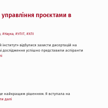
и управління проєктами в
и
,
#Наука
,
#УПІТ
,
#ХПІ
 інститут» відбулися захисти дисертацій на
кові дослідження успішно представили аспіранти
лі
аю це найкращим рішенням. Я вступала на
ти далі