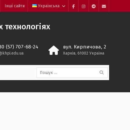
Інші сайти
Українська
Facebook
Instagram
Telegram
Mail
 технологіях
80 (57) 707-68-24
вул. Кирпичова, 2
@khpi.edu.ua
Харків, 61002 Україна
Пошук: