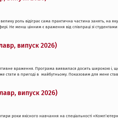
 велику роль відіграє сама практична частина занять, на я
фері. Не менш цінним є враження від співпраці зі студента
лавр, випуск 2026)
тивне враження. Програма виявилася досить широкою і, що
 може стати в пригоді в майбутньому. Показовим для мене ст
лавр, випуск 2026)
чотири роки якісного навчання на спеціальності «Комп’ютерн