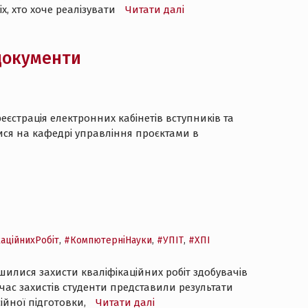
х, хто хоче реалізувати
Читати далі
 документи
еєстрація електронних кабінетів вступників та
ися на кафедрі управління проєктами в
аційнихРобіт
,
#КомпютерніНауки
,
#УПІТ
,
#ХПІ
илися захисти кваліфікаційних робіт здобувачів
 час захистів студенти представили результати
ійної підготовки,
Читати далі