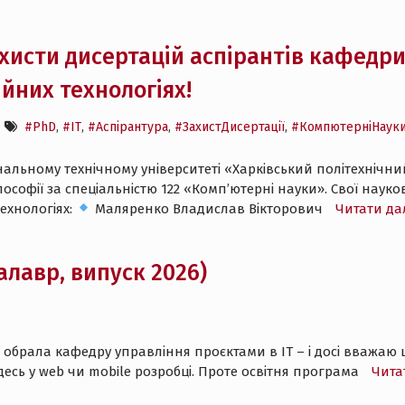
ахисти дисертацій аспірантів кафедр
йних технологіях!
#PhD
,
#ІТ
,
#Аспірантура
,
#ЗахистДисертації
,
#КомпютерніНаук
нальному технічному університеті «Харківський політехнічний
лософії за спеціальністю 122 «Комп’ютерні науки». Свої нау
ехнологіях:
Маляренко Владислав Вікторович
Читати да
алавр, випуск 2026)
, я обрала кафедру управління проєктами в ІТ – і досі вваж
есь у web чи mobile розробці. Проте освітня програма
Чита