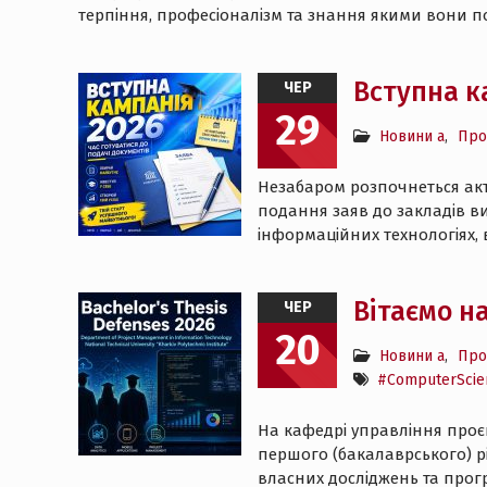
терпіння, професіоналізм та знання якими вони по
Вступна к
ЧЕР
29
Новини а
,
Про
Незабаром розпочнеться акти
подання заяв до закладів в
інформаційних технологіях, 
Вітаємо н
ЧЕР
20
Новини а
,
Про
#ComputerScie
На кафедрі управління проє
першого (бакалаврського) рі
власних досліджень та прог