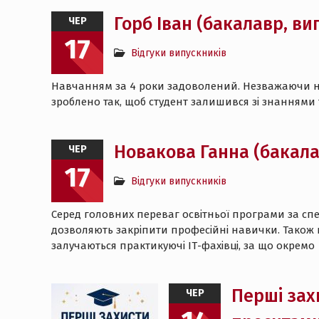
Горб Іван (бакалавр, ви
ЧЕР
17
Відгуки випускників
Навчанням за 4 роки задоволений. Незважаючи на 
зроблено так, щоб студент залишився зі знаннями
Новакова Ганна (бакала
ЧЕР
17
Відгуки випускників
Серед головних переваг освітньої програми за спе
дозволяють закріпити професійні навички. Тако
залучаються практикуючі ІТ-фахівці, за що окремо
Перші зах
ЧЕР