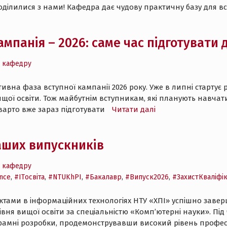
ділилися з нами! Кафедра дає чудову практичну базу для всі
ампанія – 2026: саме час підготувати
 кафедру
вна фаза вступної кампанії 2026 року. Уже в липні стартує р
ищої освіти. Тож майбутнім вступникам, які планують навчат
варто вже зараз підготувати
Читати далі
аших випускників
 кафедру
nce
,
#ITосвіта
,
#NTUKhPI
,
#Бакалавр
,
#Випуск2026
,
#ЗахистКваліфік
ктами в інформаційних технологіях НТУ «ХПІ» успішно заверш
вня вищої освіти за спеціальністю «Комп’ютерні науки». Під
рамні розробки, продемонструвавши високий рівень профес