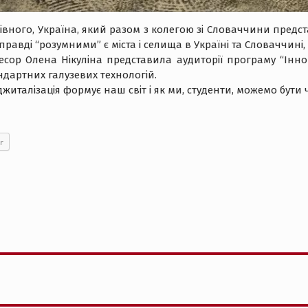
вного, Україна, який разом з колегою зі Словаччини предста
правді “розумними” є міста і селища в Україні та Словаччині
есор Олена Нікуліна представила аудиторії програму “Інн
дартних галузевих технологій.
джиталізація формує наш світ і як ми, студенти, можемо бути 
r