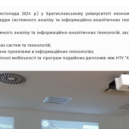
истопада 2024 р.) у Братиславському університеті еконо
едри системного аналізу та інформаційно-аналітичних техн
ного аналізу та інформаційно-аналітичних технологій, зас
х систем та технологій;
ня проектами в інформаційних технологіях;
ної мобільності та програм подвійних дипломів між НТУ “Х