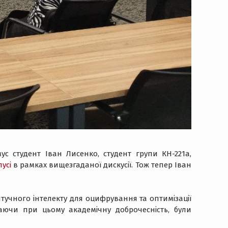
с студент Іван Лисенко, студент групи КН-221а,
усі
в рамках вищезгаданої дискусії. Тож тепер Іван
тучного інтелекту для оцифрування та оптимізації
аючи при цьому академічну доброчесність, були