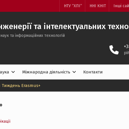
НТУ “ХПІ”
ННІ КНІТ
Інші са
женерії та інтелектуальних техн
наук та інформаційних технологій
+3
pi
аука
Міжнародна діяльність
Контакти
 Тиждень Erasmus+
+
ікації