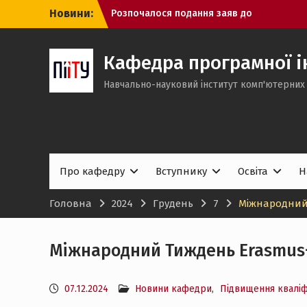
Перейти
Новини:
Вступникам 2026: незабаром
до
з’являться рекомендації до
вмісту
зарахування
Стажування System Integration Engineer
Кафедра програмної ін
від SoftServe Academy
Навчально-науковий інститут комп'ютерних 
Розпочалося подання заяв до
магістратури: ключові дати вступної
кампанії та спеціально організована
сесія ЄВІ
Про кафедру
Вступнику
Освіта
Н
Головна
2024
Грудень
7
Міжнародний
Міжнародний Тиждень Erasmus
07.12.2024
Новини кафедри
,
Підвищення кваліф