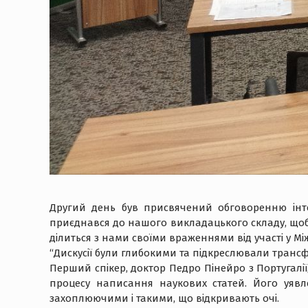
Другий день був присвячений обговоренню інтег
приєднався до нашого викладацького складу, щоб
ділиться з нами своїми враженнями від участі у М
“Дискусії були глибокими та підкреслювали трансфо
Перший спікер, доктор Педро Пінейро з Португалі
процесу написання наукових статей. Його уявл
захоплюючими і такими, що відкривають очі.