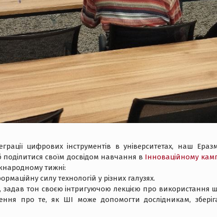
рації цифрових інструментів в університетах, наш Еразму
 поділитися своїм досвідом навчання в
Інноваційному камп
іжнародному тижні:
рмаційну силу технологій у різних галузях.
ї, задав тон своєю інтригуючою лекцією про використання ш
ення про те, як ШІ може допомогти дослідникам, зберіг