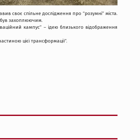
вив своє спільне дослідження про “розумні” міста.
, був захоплюючим.
оваційний кампус” – ідею близького відображення
частиною цієї трансформації”.