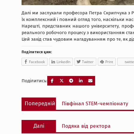
Далі ми заслухали професора Петра Скрипчука з Рі
Їх комплексний і повний огляд того, наскільки нас
Нарешті, представник нашого університету, проф
реального робочого процесу з використанням стан
Цей захід став чудовим нагадуванням про те, як ді
Поділитися цим:
Facebook
LinkedIn
Twitter
Print
twitte
Поділитись:
Навігація
Попередній
Попередній
Півфінал STEM-чемпіонату
записів
запис:
Наступний
Далі
Подяка вiд ректора
запис: