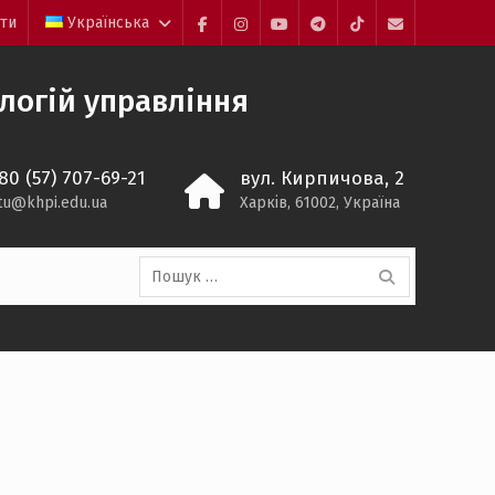
йти
Українська
Facebook
Instagram
YouTube
Telegram
TikTok
Mail
ологій управління
80 (57) 707-69-21
вул. Кирпичова, 2
itu@khpi.edu.ua
Харків, 61002, Україна
Пошук: