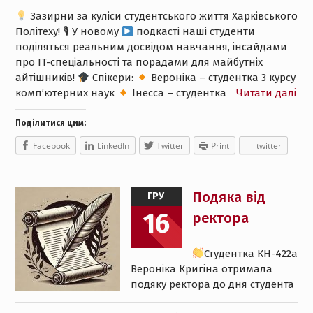
Зазирни за куліси студентського життя Харківського
Політеху! 🎙 У новому
подкасті наші студенти
поділяться реальним досвідом навчання, інсайдами
про IT-спеціальності та порадами для майбутніх
айтішників!
Спікери:
Вероніка – студентка 3 курсу
комп’ютерних наук
Інесса – студентка
Читати далі
Поділитися цим:
Facebook
LinkedIn
Twitter
Print
twitter
Подяка вiд
ГРУ
16
ректора
Студентка КН-422а
Вероніка Кригіна отримала
подяку ректора до дня студента