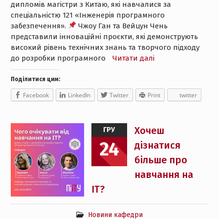
дипломів магістри з Китаю, які навчалися за
спеціальністю 121 «Інженерія програмного
забезпечення».
Чжоу Ган та Вейцун Чень
представили інноваційні проєкти, які демонструють
високий рівень технічних знань та творчого підходу
до розробки програмного
Читати далі
Поділитися цим:
Facebook
LinkedIn
Twitter
Print
twitter
Хочеш
ГРУ
24
дізнатися
більше про
навчання на
IT?
Новини кафедри