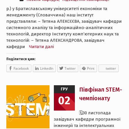
р.) у Братиславському університеті економіки та
менеджменту (Словаччина) наш інститут
представляли: – Тетяна АЛЕКСЄЄВА, завідувач кафедри
системного аналізу та інформаційно-аналітичних
технологій, директор Інституту комп’ютерних наук та
технологій: – Тетяна АЛЕКСАНДРОВА, завідувач
кафедри
Читати далі
Поділитися цим:
Facebook
LinkedIn
Twitter
Print
twitter
Півфінал STEM-
ГРУ
02
чемпіонату
🗓30 листопада
завідувач кафедри програмної
інженерії та інтелектуальних