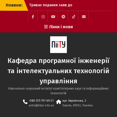
Перейти
Новини:
Триває подання заяв до
до
НТУ «ХПІ»: обирайте
вмісту
міжнародно
акредитовані освітні
Facebook
Instagram
YouTube
Telegram
TikTok
Mail
Лінки і мови
програми кафедри ПІІТУ
Розпочалося подання
заяв до магістратури:
ключові дати вступної
кампанії та спеціально
організована сесія ЄВІ
Кафедра програмної інженерії
Вступникам 2026:
незабаром з’являться
та інтелектуальних технологій
рекомендації до
зарахування
управління
Навчально-науковий інститут комп'ютерних наук та інформаційних
технологій
+380 (57) 707-69-21
вул. Кирпичова, 2
piitu@khpi.edu.ua
Харків, 61002, Україна