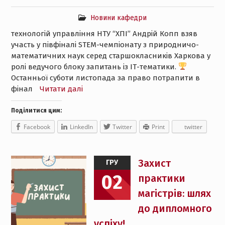
Новини кафедри
технологій управління НТУ “ХПІ” Андрій Копп взяв
участь у півфіналі STEM-чемпіонату з природничо-
математичних наук серед старшокласників Харкова у
ролі ведучого блоку запитань із ІТ-тематики.
Останньої суботи листопада за право потрапити в
фінал
Читати далі
Поділитися цим:
Facebook
LinkedIn
Twitter
Print
twitter
Захист
ГРУ
02
практики
магістрів: шлях
до дипломного
успіху!