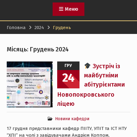
Меню
Головна
2024
Грудень
Місяць:
Грудень 2024
Зустріч із
ГРУ
24
майбутніми
абітурієнтами
Новопокровського
ліцею
Новини кафедри
17 грудня представники кафедр ПІІТУ, УПІТ та ІСТ НТУ
“ХПІ” на чолі з завідувачами Андрієм Коппом,