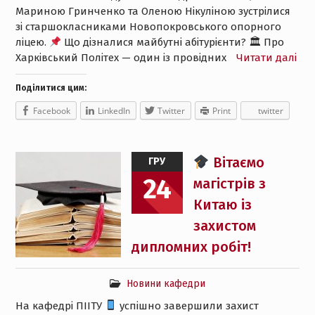
Мариною Гринченко та Оленою Нікуліною зустрілися
зі старшокласниками Новопокровського опорного
ліцею.
Що дізналися майбутні абітурієнти? 🏛 Про
Харківський Політех — один із провідних
Читати далі
Поділитися цим:
Facebook
LinkedIn
Twitter
Print
twitter
Вітаємо
ГРУ
24
магістрів з
Китаю із
захистом
дипломних робіт!
Новини кафедри
На кафедрі ПІІТУ
успішно завершили захист