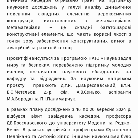
Вченими кафедри отримано грант на підтримку
наукових досліджень у галузі аналізу динамічної
поведінки складних елементів аерокосмічних
конструкцій, виготовлених з метаматеріалів.
Метаматеріали – це складні багатошарові
конструктивні елементи, що мають корисні якості з
точки зору забезпечення конструктивних вимог в
авіаційній та ракетній техніці.
Проєкт фінансується за Програмою НАТО «Наука задля
миру та безпеки», передбачено підтримку молодих
вчених, постачання наукового обладнання на
кафедру та відряджень. За науковим напрямом
проєкту працюють д.т.н. Д.В.Бреславський, к.т.н.
В.О.Мєтєльов, д-р. філ. А.В.Сенько, аспіранти
М.А.Бородін та П.І.Паламарчук.
В рамках плану досліджень з 16 по 20 вересня 2024 р.
відбувся візит завідувача кафедри, професора
ДВ.Бреславського до університету Модени та Реджо-
Емілія. В рамках зустрічей з професорами Франческо
Пеллікано та Антоніо Зіппо, іншими науковцями було