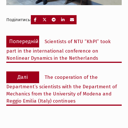
Поділитись:
Навігація
Попередній
Попередній
Scientists of NTU “KhPI” took
записів
запис:
part in the international conference on
Nonlinear Dynamics in the Netherlands
Наступний
Далі
The cooperation of the
запис:
Department’s scientists with the Department of
Mechanics from the University of Modena and
Reggio Emilia (Italy) continues