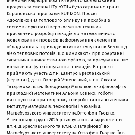
Вченими кафедри комп’ютерного моделювання
процесів та систем НТУ «ХПІ» було отримано грант
Європейської програми EURIZON. Проєкт
«Дослідження теплового впливу на похибки в
системах орієнтації аерокосмічної техніки»
присвячено розробці підходів до математичного
моделювання процесів деформування елементів
обладнання та приладів штучних супутників Землі під
дією теплових потоків, що виникають при обертанні
супутника навколоземною орбітою, та врахування цих
впливів на функціонування приладів. В проєкті
приймають участь д.т.н. Дмитро Бреславський
(керівник), д.т.н. Валерій Успенський, к.т.н. Оксана
Татарінова, к.т.н. Володимир Мєтєльов, д-р філософії з
прикладної математики Альона Сенько. Роботи
виконуються при творчому співробітництві зі вченими
Інституту матеріалів, технологій і механіки,
Магдебурзького університету ім.Отто фон Гьоріке.
У листопаді-грудні 2024 р. відбуваються відрядження
д.т.н. Д.Бреславського та к.т.н. О.Татарінової до
Магдебурзького університету ім. Отто фон Гьоріке. Їх в