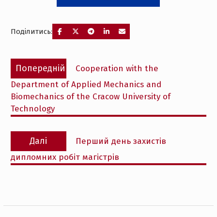
Поділитись:
Навігація
Попередній
Попередній
Cooperation with the
записів
запис:
Department of Applied Mechanics and
Biomechanics of the Cracow University of
Technology
Наступний
Далі
Перший день захистів
запис:
дипломних робіт магістрів