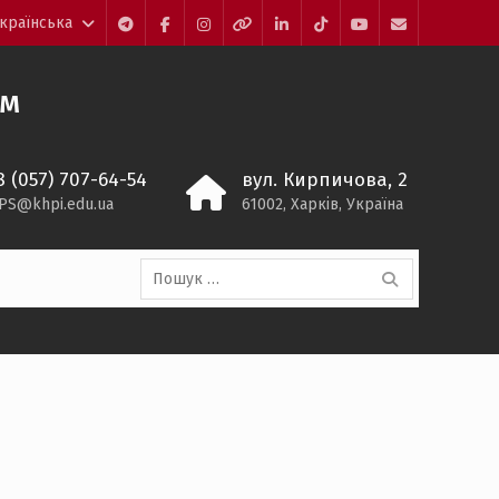
країнська
Telegram
Facebook
Instagram
Threads
LinkedIn
TikTok
YouTube
E-
mail
ем
8 (057) 707-64-54
вул. Кирпичова, 2
PS@khpi.edu.ua
61002, Харків, Україна
Пошук: