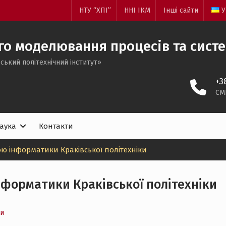
НТУ “ХПІ”
ННІ ІКМ
Інші сайти
У
о моделювання процесів та сист
ський політехнічний iнститут»
+3
CM
аука
Контакти
ю інформатики Краківської політехніки
нформатики Краківської політехніки
и