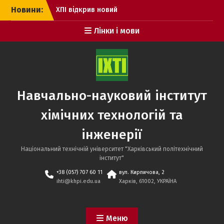
Перейти
Новини:
ХПІ відкрив новий
до
інститут для підготовки
вмісту
Лінки і мови
фармацевтів
Новий курс підготовки
до НМТ. РЕЄСТРАЦІЯ
Дні відкритих дверей НТУ
«ХПІ» з роботодавцями
Навчально-науковий інститут
хімічних технологій та
інженерії
Національний технічній університет "Харківський політехнічний
інститут"
+38 (057) 707 60 11
вул. Кирпичова, 2
ihti@khpi.edu.ua
Харків, 61002, УКРАЇНА
Меню