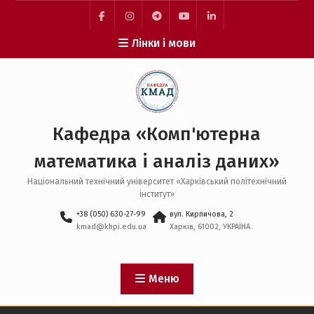
Перейти
до
facebook
instagram
telegram
youtube
linkedin
вмісту
Лінки і мови
Кафедра «Комп'ютерна
математика і аналіз даних»
Національний технічний університет «Харківський політехнічний
інститут»
+38 (050) 630-27-99
вул. Кирпичова, 2
kmad@khpi.edu.ua
Харків, 61002, УКРАЇНА
Меню