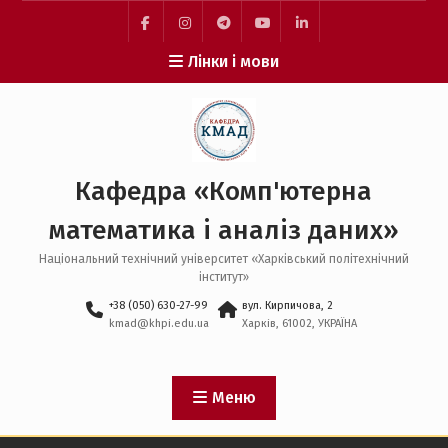
Перейти
до
facebook
instagram
telegram
youtube
linkedin
вмісту
Лінки і мови
Кафедра «Комп'ютерна
математика і аналіз даних»
Національний технічний університет «Харківський політехнічний
інститут»
+38 (050) 630-27-99
вул. Кирпичова, 2
kmad@khpi.edu.ua
Харків, 61002, УКРАЇНА
Меню