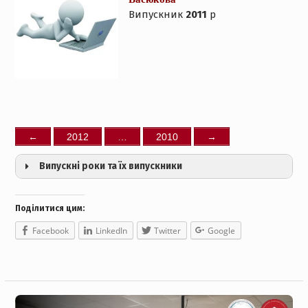
Випускник
2011
р
←
2012
…
2010
→
Випускні роки та їх випускники
Історії успіху
Поділитися цим:
Випуск 2025
Facebook
LinkedIn
Twitter
Google
Випуск 2024
Випуск 2023
Випуск 2022