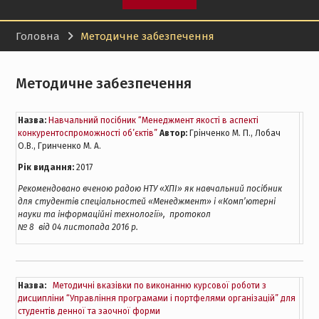
Головна
Методичне забезпечення
Методичне забезпечення
Назва:
Навчальний посібник “Менеджмент якості в аспекті
конкурентоспроможності об’єктів”
Автор:
Грінченко М. П., Лобач
О.В., Гринченко М. А.
Рік видання:
2017
Рекомендовано вченою радою НТУ «ХПІ» як навчальний посібник
для студентів спеціальностей «Менеджмент» і «Комп
’
ютерні
науки та інформаційні технології», протокол
№
8
від
04
листопада 2016 р.
Назва:
Методичні вказівки по виконанню курсової роботи з
дисципліни “Управління програмами і портфелями організацій” для
студентів денної та заочної форми