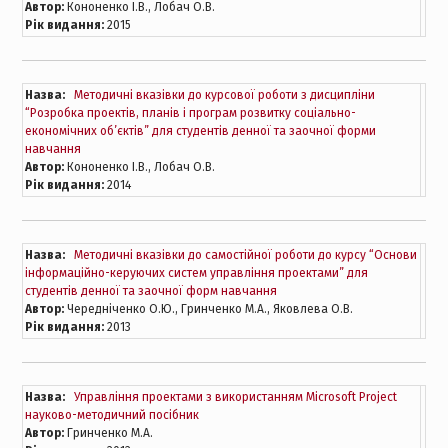
Автор:
Кононенко І.В., Лобач О.В.
Рік видання:
2015
Назва:
Методичні вказівки до курсової роботи з дисципліни
“Розробка проектів, планів і програм розвитку соціально-
економічних об’єктів” для студентів денної та заочної форми
навчання
Автор:
Кононенко І.В., Лобач О.В.
Рік видання:
2014
Назва:
Методичні вказівки до самостійної роботи до курсу “Основи
інформаційно-керуючих систем управління проектами” для
студентів денної та заочної форм навчання
Автор:
Чередніченко О.Ю., Гринченко М.А., Яковлева О.В.
Рік видання:
2013
Назва:
Управління проектами з використанням Microsoft Project
науково-методичний посібник
Автор:
Гринченко М.А.