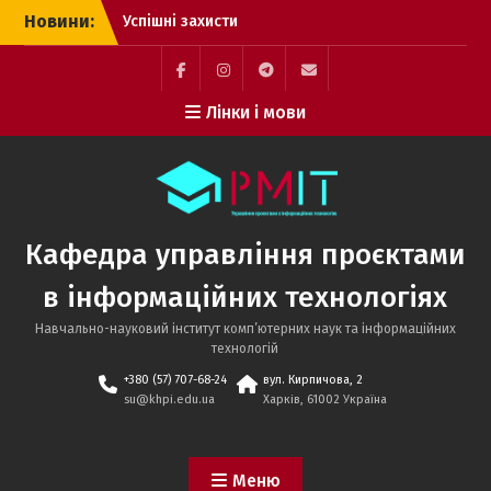
Перейти
Новини:
Успішні захисти
до
дисертацій аспірантів
вмісту
кафедри управління
проєктами в
Facebook
Instagram
Telegram
Mail
Лінки і мови
інформаційних
технологіях!
Вступна кампанія – 2026:
саме час підготувати
документи
Вітаємо наших
Кафедра управління проєктами
випускників
в інформаційних технологіях
Навчально-науковий інститут комп’ютерних наук та інформаційних
технологій
+380 (57) 707-68-24
вул. Кирпичова, 2
su@khpi.edu.ua
Харків, 61002 Україна
Меню