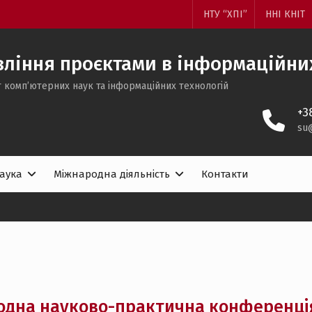
НТУ “ХПІ”
ННІ КНІТ
ління проєктами в інформаційних
 комп’ютерних наук та інформаційних технологій
+3
su
аука
Міжнародна діяльність
Контакти
одна науково-практична конференція