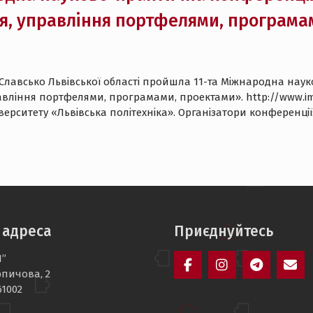
я, управління портфелями, програма
мт Славсько Львівської області пройшла 11-та Міжнародна на
равління портфелями, програмами, проектами». http://www.i
ситету «Львівська політехніка». Організатори конференції: М
 адреса
Приєднуйтесь
І”
рпичова, 2
Facebook
Instagram
Telegram
Mail
61002