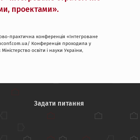
ми, проектами».
уково-практична конференція «Інтегроване
mconf.com.ua/ Конференція проходила у
іністерство освіти і науки України,
Задати питання