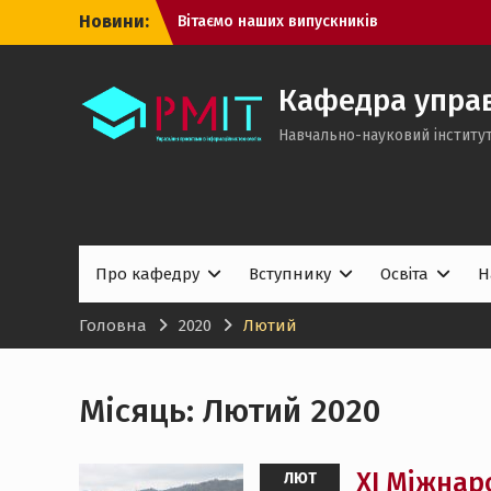
Перейти
Новини:
Вітаємо наших випускників
до
Успішні захисти дисертацій аспірантів
вмісту
кафедри управління проєктами в
інформаційних технологіях!
Кафедра управ
Вступна кампанія – 2026: саме час
Навчально-науковий інститут
підготувати документи
Про кафедру
Вступнику
Освіта
Н
Головна
2020
Лютий
Місяць:
Лютий 2020
XI Міжнар
ЛЮТ