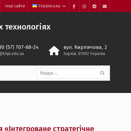
Інші сайти
Українська
Facebook
Instagram
Telegram
Mail
 технологіях
80 (57) 707-68-24
вул. Кирпичова, 2
@khpi.edu.ua
Харків, 61002 Україна
Пошук:
 «Інтегроване стратегічне