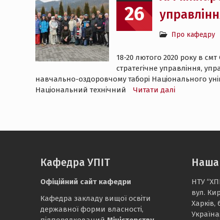
26
управлінн
Про кафедру
18-20 лютого 2020 року в с
стратегічне управління, уп
навчально-оздоровчому таборі Національного універ
Національний технічний
Читати далі
Кафедра УПІТ
Наша
Офіційний сайт кафедри
НТУ “ХП
вул. Ки
Кафедра закладу вищої освіти
Харків, 
державної форми власності,
Україна
підпорядкований
Міністерству