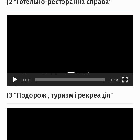
J2 “Готельно-ресторанна справа”
Video
Player
00:00
00:58
J3 “Подорожі, туризм і рекреація”
Video
Player