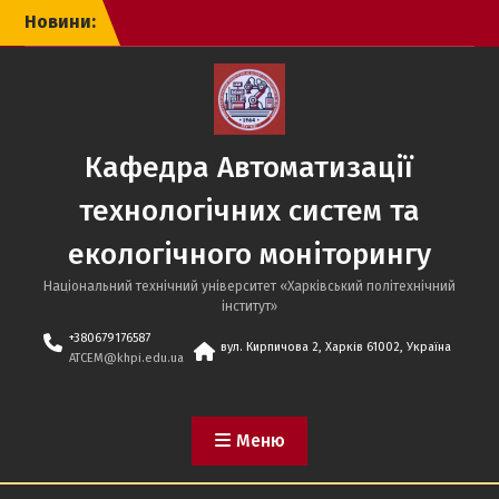
Перейти
Новини:
до
вмісту
Кафедра Автоматизації
технологічних систем та
екологічного моніторингу
Національний технічний університет «Харківський політехнічний
iнститут»
+380679176587
вул. Кирпичова 2, Харків 61002, Україна
ATCEM@khpi.edu.ua
Меню