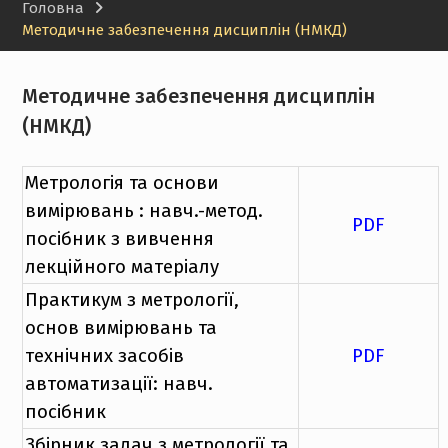
Головна
Методичне забезпечення дисциплін (НМКД)
Методичне забезпечення дисциплін
(НМКД)
Метрологія та основи
вимірювань : навч.-метод.
PDF
посібник з вивчення
лекційного матеріалу
Практикум з метрології,
основ вимірювань та
технічних засобів
PDF
автоматизації: навч.
посібник
Збірник задач з метрології та