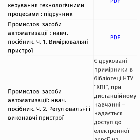
PDF
керування технологічними
процесами : підручник
Промислові засоби
автоматизації : навч.
PDF
посібник. Ч. 1. Вимірювальні
пристрої
Є друковані
примірники в
бібліотеці НТУ
“ХПІ”, при
Промислові засоби
дистанційному
автоматизації: нвач.
навчанні –
посібник. Ч. 2. Регулювальні і
надається
виконавчі пристрої
доступ до
електронної
версії на