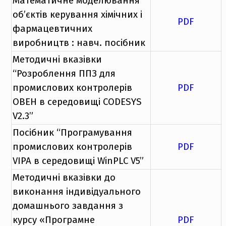
Математичне моделювання
об’єктів керування хімічних і
PDF
фармацевтичних
виробництв : навч. посібник
Методичні вказівки
“Розроблення ППЗ для
промислових контролерів
PDF
ОВЕН в середовищі CODESYS
V2.3”
Посібник “Програмування
промислових контролерів
PDF
VIPA в середовищі WinPLC V5”
Методичні вказівки до
виконання індивідуального
домашнього завдання з
курсу «Програмне
PDF