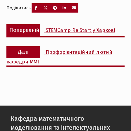
Поділитись:
Попередній
STEMCamp Re.Start у Харкові
Далі
Профорієнтаційний лютий
кафедри ММІ
Кафедра математичного
моделювання та інтелектуальних