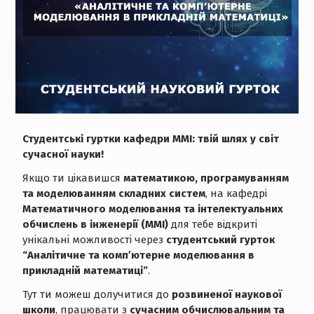
Студентські гуртки кафедри ММІ: твій шлях у світ
сучасної науки!
Якщо ти цікавишся
математикою, програмуванням
та моделюванням складних систем
, на кафедрі
Математичного моделювання та інтелектуальних
обчислень в інженерії (ММІ)
для тебе відкриті
унікальні можливості через
студентський гурток
“Аналітичне та комп′ютерне моделювання в
прикладній математиці”
.
Тут ти можеш долучитися до
розвиненої наукової
школи
, працювати з
сучасним обчислювальним та