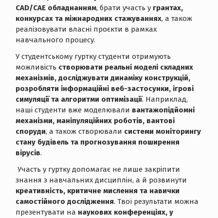
CAD/CAE обладнанням
, брати участь у
грантах,
конкурсах та міжнародних стажуваннях
, а також
реалізовувати власні проєкти в рамках
навчального процесу.
У студентському гуртку студенти отримують
можливість
створювати реальні моделі складних
механізмів, досліджувати динаміку конструкцій,
розробляти інформаційні веб-застосунки, ігрові
симуляції та алгоритми оптимізації
. Наприклад,
наші студенти вже моделювали
вантажопідйомні
механізми, маніпуляційних роботів, вантові
споруди
, а також створювали
системи моніторингу
стану будівель та прогнозування поширення
вірусів
.
Участь у гуртку допомагає не лише закріпити
знання з навчальних дисциплін, а й розвинути
креативність, критичне мислення та навички
самостійного дослідження
. Твої результати можна
презентувати на
наукових конференціях, у