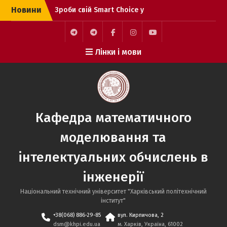
Новини
Зроби свій Smart Choice у
світі IT! Вже скоро, подія
з F3 Комп’ютерні науки
Вітаємо Наталію
Лінки і мови
Фоменко із здобуттям
PhD!
Кафедра математичного
моделювання та
інтелектуальних обчислень в
інженерії
Національний технічний університет "Харківський політехнічний
інститут"
+38(068) 886-29-85
вул. Кирпичова, 2
dsm@khpi.edu.ua
м. Харків, Україна, 61002