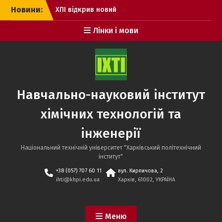
Перейти
Новини:
ХПІ відкрив новий
до
інститут для підготовки
вмісту
Лінки і мови
фармацевтів
Новий курс підготовки
до НМТ. РЕЄСТРАЦІЯ
Дні відкритих дверей НТУ
«ХПІ» з роботодавцями
Навчально-науковий інститут
хімічних технологій та
інженерії
Національний технічній університет "Харківський політехнічний
інститут"
+38 (057) 707 60 11
вул. Кирпичова, 2
ihti@khpi.edu.ua
Харків, 61002, УКРАЇНА
Меню