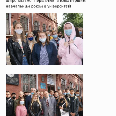
Щиро вітаємо “першачків” з їхнім першим
навчальним роком в університеті!