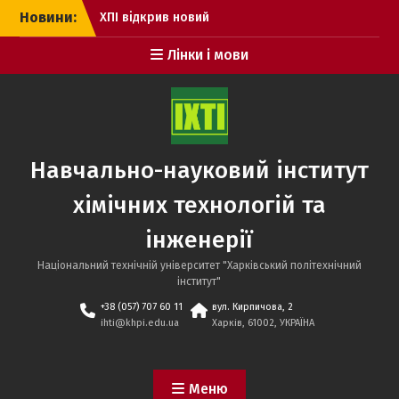
Перейти
Новини:
ХПІ відкрив новий
до
інститут для підготовки
вмісту
Лінки і мови
фармацевтів
Новий курс підготовки
до НМТ. РЕЄСТРАЦІЯ
Дні відкритих дверей НТУ
«ХПІ» з роботодавцями
Навчально-науковий інститут
хімічних технологій та
інженерії
Національний технічній університет "Харківський політехнічний
інститут"
+38 (057) 707 60 11
вул. Кирпичова, 2
ihti@khpi.edu.ua
Харків, 61002, УКРАЇНА
Меню