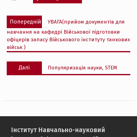
Навігація
Попередній
Попередній
УВАГА(прийом документів для
записів
запис:
навчання на кафедрі Bійськової підготовки
офіцерів запасу Військового інституту танкових
військ )
Наступний
Далі
Популяризація науки, STEM
запис:
Інститут Навчально-науковий