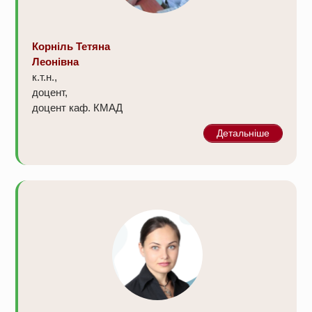
Корніль Тетяна
Леонівна
к.т.н.,
доцент,
доцент каф. КМАД
Детальніше