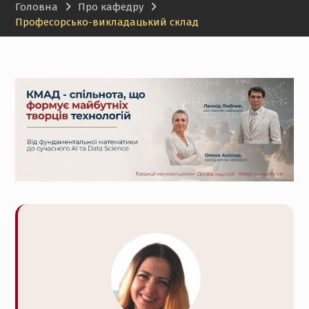
Головна
Про кафедру
Професорсько-викладацький склад