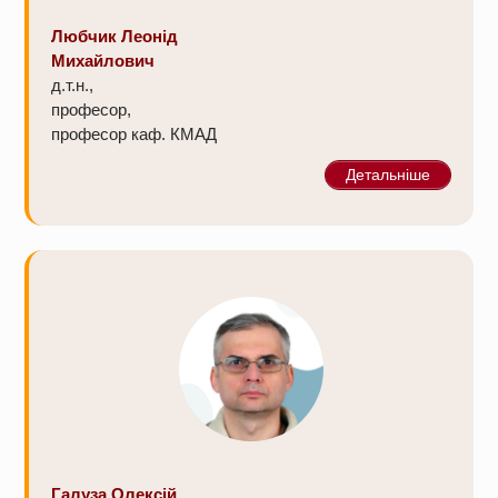
Любчик Леонід
Михайлович
д.т.н.,
професор,
професор каф. КМАД
Детальніше
Галуза Олексій