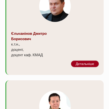
Єльчанінов Дмитро
Борисович
к.т.н.,
доцент,
доцент каф. КМАД
Детальніше