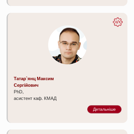
Татар`янц Максим
Сергійович
PhD,
асистент каф. КМАД
Детальніше