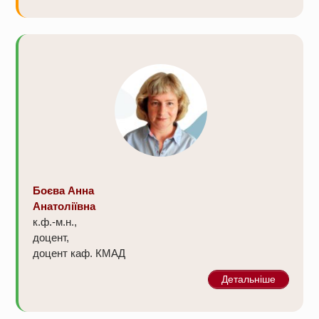
Боєва Анна
Анатоліївна
к.ф.-м.н.,
доцент,
доцент каф. КМАД
Детальніше