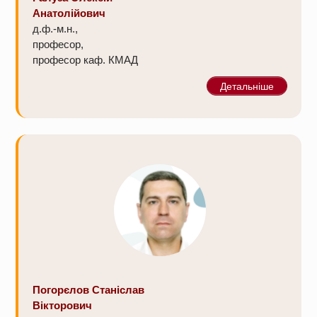
Анатолійович
д.ф.-м.н.,
професор,
професор каф. КМАД
Детальніше
Погорєлов Станіслав
Вікторович