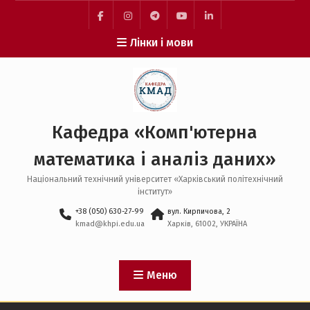
Перейти
до
facebook
instagram
telegram
youtube
linkedin
вмісту
Лінки і мови
Кафедра «Комп'ютерна
математика і аналіз даних»
Національний технічний університет «Харківський політехнічний
інститут»
+38 (050) 630-27-99
вул. Кирпичова, 2
kmad@khpi.edu.ua
Харків, 61002, УКРАЇНА
Меню