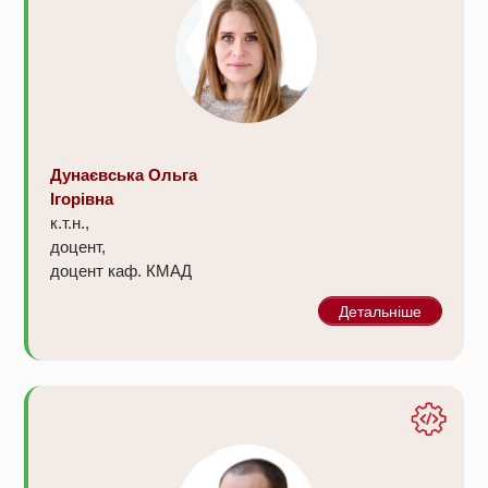
Дунаєвська Ольга
Ігорівна
к.т.н.,
доцент,
доцент каф. КМАД
Детальніше