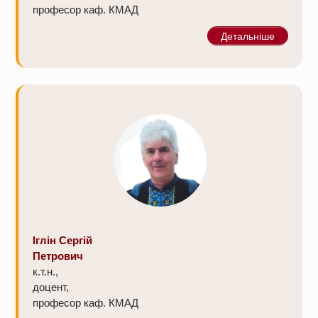
професор каф. КМАД
Детальніше
Іглін Сергій
Петрович
к.т.н.,
доцент,
професор каф. КМАД