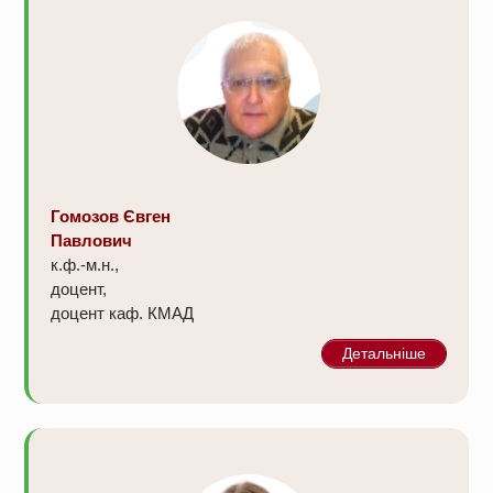
Гомозов Євген
Павлович
к.ф.-м.н.,
доцент,
доцент каф. КМАД
Детальніше