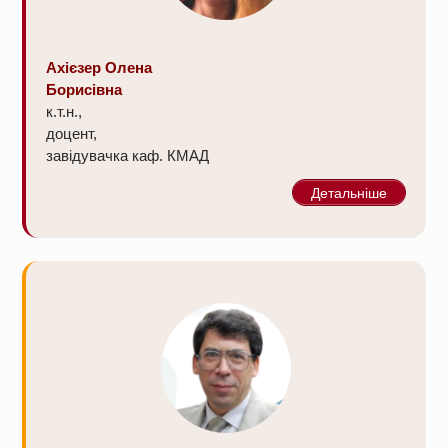
Ахієзер Олена
Борисівна
к.т.н.,
доцент,
завідувачка каф. КМАД
Детальніше