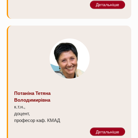
Детальніше
Потаніна Тетяна
Володимирівна
к.т.н.,
доцент,
професор каф. КМАД
Детальніше