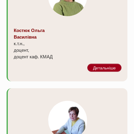
Костюк Ольга
Василівна
к.т.н.,
доцент,
доцент каф. КМАД
Детальніше