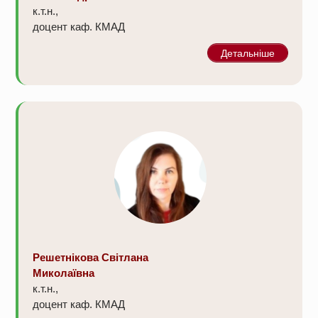
к.т.н.,
доцент каф. КМАД
Детальніше
Решетнікова Світлана
Миколаївна
к.т.н.,
доцент каф. КМАД