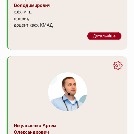
Володимирович
к.ф.-м.н.,
доцент,
доцент каф. КМАД
Детальніше
Нікульченко Артем
Олександрович