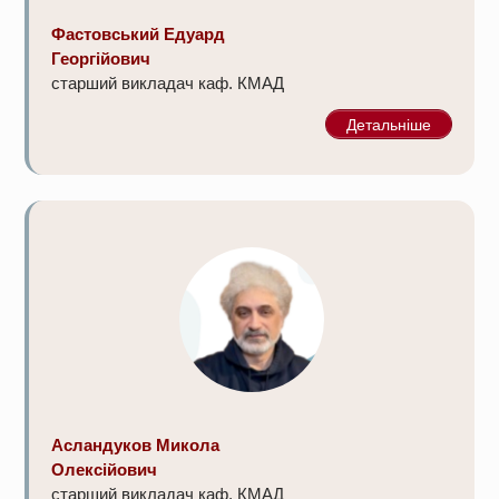
Фастовський Едуард
Георгійович
старший викладач каф. КМАД
Детальніше
Асландуков Микола
Олексійович
старший викладач каф. КМАД