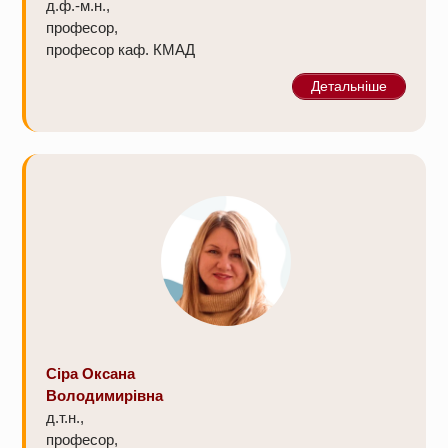
д.ф.-м.н.,
професор,
професор каф. КМАД
Детальніше
Сіра Оксана
Володимирівна
д.т.н.,
професор,