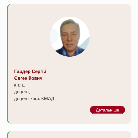
Гардер Сергій
Євгенійович
к.т.н.,
доцент,
доцент каф. КМАД
Детальніше