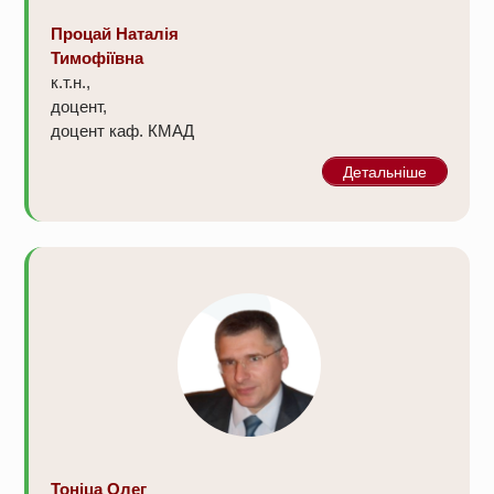
Процай Наталія
Тимофіївна
к.т.н.,
доцент,
доцент каф. КМАД
Детальніше
Тоніца Олег